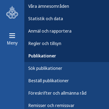
Våra ämnesområden
Statistik och data
Anmäl och rapportera
Meny
Regler och tillsyn
Publikationer
Publikationsarkiv
Publikationer
Bra att veta om 
Sök publikationer
(arabiska)
Beställ publikationer
Föreskrifter och allmänna råd
Ett faktablad till vårdnadshavare 
Remisser och remissvar
påssjuka och röda hund i det sven