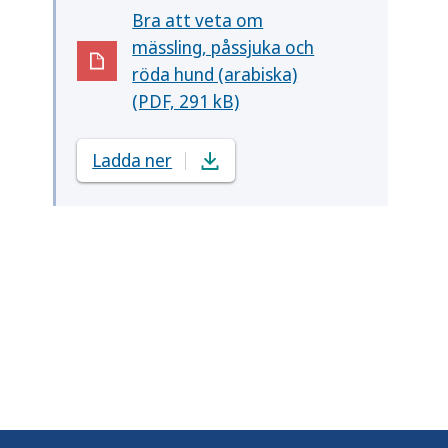
Bra att veta om
mässling, påssjuka och
(Öppnas i nytt fönster)
röda hund (arabiska)
(PDF, 291 kB)
Ladda ner