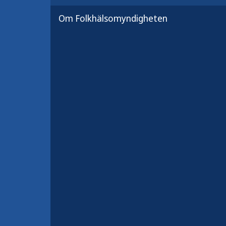
Dessa sjukdomar är mycket smittsa
Om Folkhälsomyndigheten
barn. Att vaccinera barnet är det 
sjukdomarna.
Svensk version:
Bra att veta om mäs
Via länken finns faktabladet att lad
Författare:
Folkhälsomyndigheten
Publicerad:
16 juni 2021
Uppdaterad:
5 februari 2024
Antal sidor:
1
Artikelnummer:
23178-1