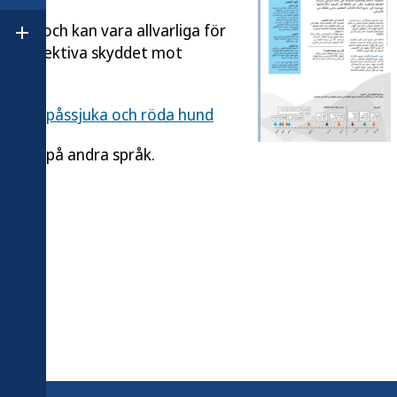
mma och kan vara allvarliga för
Öppna undermeny för Om Folkhälsomyndigheten
mest effektiva skyddet mot
sling, påssjuka och röda hund
da ned på andra språk.