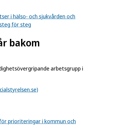
ser i hälso- och sjukvården och
steg för steg
tår bakom
dighetsövergripande arbetsgrupp i
ialstyrelsen.se)
för prioriteringar i kommun och