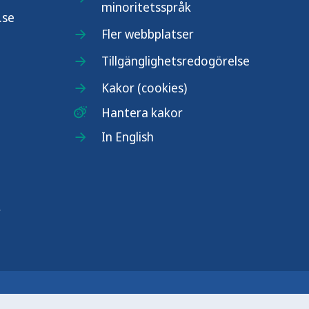
minoritetsspråk
.se
Fler webbplatser
Tillgänglighetsredogörelse
Kakor (cookies)
Hantera kakor
In English
r
n nationell kunskapsmyndighet som