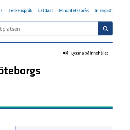
ss
Teckenspråk
Lättläst
Minoritetsspråk
In English
latsen
Lyssna på innehållet
öteborgs