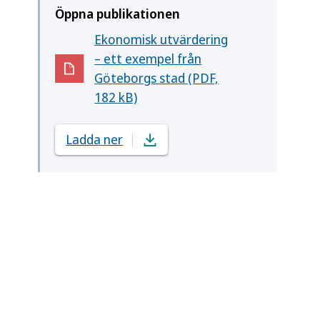
Öppna publikationen
Ekonomisk utvärdering
– ett exempel från
(Öppnas i nytt fönster)
Göteborgs stad (PDF,
182 kB)
Ladda ner