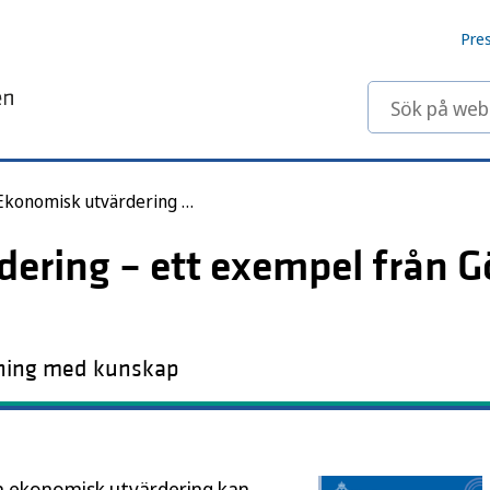
Pre
Sök på webbp
Ekonomisk utvärdering – ett exempel från Göteborgs stad
ering – ett exempel från G
rning med kunskap
n ekonomisk utvärdering kan