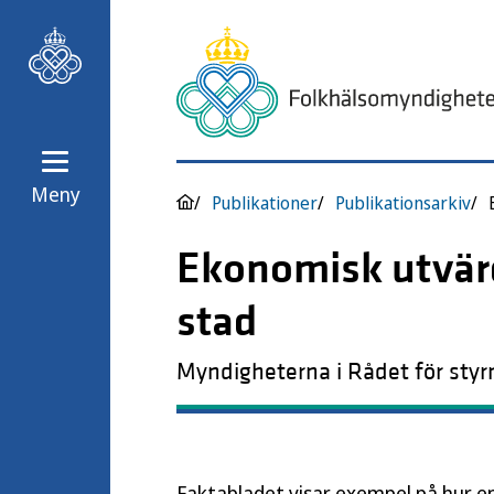
Meny
Publikationer
Publikationsarkiv
Ekonomisk utvärd
stad
Myndigheterna i Rådet för sty
Faktabladet visar exempel på hur e