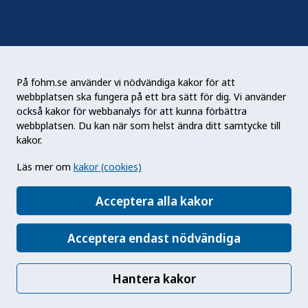
Podden Liv & hälsa
På fohm.se använder vi nödvändiga kakor för att
webbplatsen ska fungera på ett bra sätt för dig. Vi använder
Folkhälsomyndigheten (Fohm) är en nationell
också kakor för webbanalys för att kunna förbättra
kunskapsmyndighet som arbetar för en bättre
webbplatsen. Du kan när som helst ändra ditt samtycke till
folkhälsa. Det gör myndigheten genom att
kakor.
utveckla och stödja samhällets arbete med att
Läs mer om
kakor (cookies)
främja hälsa, förebygga ohälsa och skydda mot
hälsohot. Vår vision är en folkhälsa som stärker
Acceptera alla kakor
samhällets utveckling.
Acceptera endast nödvändiga
Hantera kakor