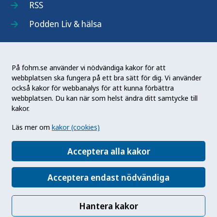
RSS
Podden Liv & hälsa
På fohm.se använder vi nödvändiga kakor för att
webbplatsen ska fungera på ett bra sätt för dig. Vi använder
Folkhälsomyndigheten (Fohm) är en nationell
också kakor för webbanalys för att kunna förbättra
kunskapsmyndighet som arbetar för en bättre
webbplatsen. Du kan när som helst ändra ditt samtycke till
folkhälsa. Det gör myndigheten genom att
kakor.
utveckla och stödja samhällets arbete med att
Läs mer om
kakor (cookies)
främja hälsa, förebygga ohälsa och skydda mot
hälsohot. Vår vision är en folkhälsa som stärker
Acceptera alla kakor
samhällets utveckling.
Acceptera endast nödvändiga
Hantera kakor