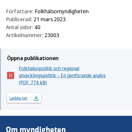
Författare:
Folkhälsomyndigheten
Publicerad:
21 mars 2023
Antal sidor:
40
Artikelnummer:
23003
Öppna publikationen
Folkhälsopolitik och regional
utvecklingspolitik – En jämförande analys
(Öppnas i nytt fönster)
(PDF, 774 kB)
Ladda ner
Om myndigheten