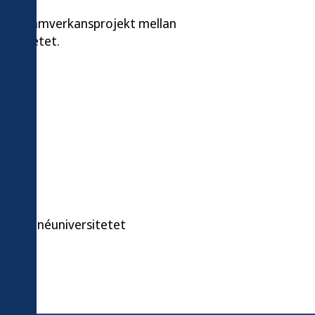
 ett samverkansprojekt mellan
versitetet.
ch Linnéuniversitetet