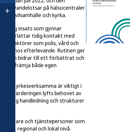
län sedan juli 2022, och den
fterlevandelotsar på hälsocentraler
Öppna undermeny för Om Folkhälsomyndigheten
rån civilsamhälle och kyrka.
en viktig insats som gynnar
en underlättar tidig kontakt med
olika aktörer som polis, vård och
ohälsa hos efterlevande. Rutinen ger
ur som bidrar till ett förbättrat och
och kan främja både egen
 hos yrkesverksamma är viktigt i
. I utvärderingen lyfts behovet av
tinuerlig handledning och strukturer
slutsfattare och tjänstepersoner som
onell, regional och lokal nivå.