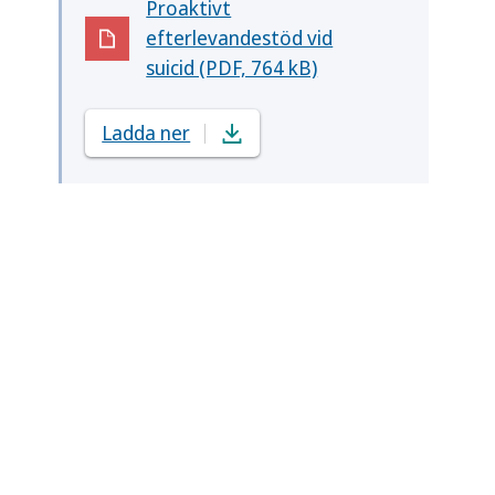
Proaktivt
efterlevandestöd vid
(Öppnas i nytt fönster)
suicid (PDF, 764 kB)
Ladda ner