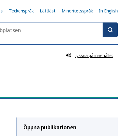
ss
Teckenspråk
Lättläst
Minoritetsspråk
In English
latsen
Lyssna på innehållet
Öppna publikationen