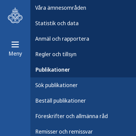
Våra ämnesområden
Statistik och data
Anmäl och rapportera
Meny
Regler och tillsyn
Publikationer
Publikationsarkiv
Publikationer
Proaktivt efterle
Sök publikationer
Utvärdering av länsgemensam r
Beställ publikationer
Föreskrifter och allmänna råd
Rapporten redovisar resultaten från
länsgemensam rutin för ett proaktiv
Remisser och remissvar