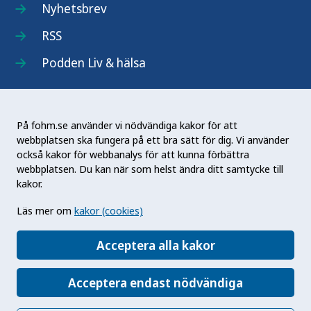
Nyhetsbrev
RSS
Podden Liv & hälsa
På fohm.se använder vi nödvändiga kakor för att
webbplatsen ska fungera på ett bra sätt för dig. Vi använder
Folkhälsomyndigheten (Fohm) är en nationell
också kakor för webbanalys för att kunna förbättra
kunskapsmyndighet som arbetar för en bättre
webbplatsen. Du kan när som helst ändra ditt samtycke till
folkhälsa. Det gör myndigheten genom att
kakor.
utveckla och stödja samhällets arbete med att
Läs mer om
kakor (cookies)
främja hälsa, förebygga ohälsa och skydda mot
hälsohot. Vår vision är en folkhälsa som stärker
Acceptera alla kakor
samhällets utveckling.
Acceptera endast nödvändiga