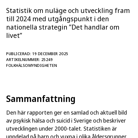
Den här rapporten ger en aktuell bild av psykisk
Statistik om nuläge och utveckling fram
hälsa och suicid i Sverige och beskriver
till 2024 med utgångspunkt i den
utvecklingen under 2000-talet. Statistiken är
nationella strategin ”Det handlar om
uppdelad på barn och vuxna i olika åldersgrupper,
livet”
samt efter kön.
Målgruppen är personer som behöver aktuell
PUBLICERAD: 19 DECEMBER 2025
kunskap om området. Rapporten är särskilt
ARTIKELNUMMER: 25249
användbar för beslutsfattare inom området
FOLKHÄLSOMYNDIGHETEN
psykisk hälsa och suicidprevention på nationell,
regional eller kommunal nivå. Andra grupper som
kan ha nytta av rapporten är organisationer i
Sammanfattning
civilsamhället, forskare, forskningsfinansiärer och
studenter på högskolenivå.
Den här rapporten ger en samlad och aktuell bild
Rapporten knyter an till den nationella strategin
av psykisk hälsa och suicid i Sverige och beskriver
”Det handlar om livet” och de övergripande målen
utvecklingen under 2000-talet. Statistiken är
om en förbättrad psykisk hälsa i hela befolkningen
uppdelad på barn och vuxna i olika åldersgrupper,