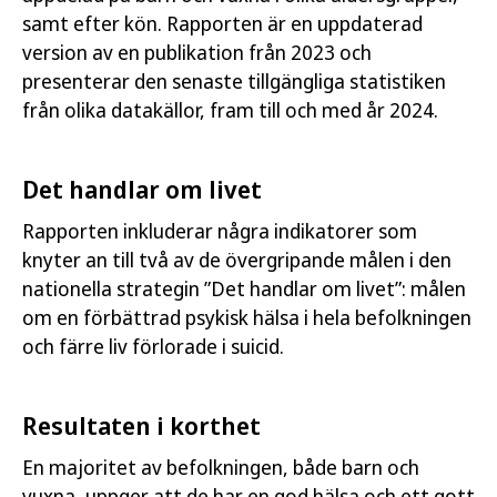
och färre liv förlorade i suicid.
samt efter kön. Rapporten är en uppdaterad
version av en publikation från 2023 och
Relaterad läsning
presenterar den senaste tillgängliga statistiken
från olika datakällor, fram till och med år 2024.
Statistik om psykisk hälsa i Sverige
Nationell strategi för psykisk hälsa och
Det handlar om livet
suicidprevention
Rapporten inkluderar några indikatorer som
knyter an till två av de övergripande målen i den
Folkhälsan i Sverige
nationella strategin ”Det handlar om livet”: målen
om en förbättrad psykisk hälsa i hela befolkningen
och färre liv förlorade i suicid.
Författare:
Folkhälsomyndigheten
Publicerad:
19 december 2025
Resultaten i korthet
Artikelnummer:
25249
En majoritet av befolkningen, både barn och
vuxna, uppger att de har en god hälsa och ett gott