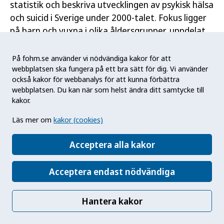
statistik och beskriva utvecklingen av psykisk hälsa
och suicid i Sverige under 2000-talet. Fokus ligger
på barn och vuxna i olika åldersgrupper, uppdelat
efter kön.
På fohm.se använder vi nödvändiga kakor för att
Rapporten är en uppdatering av publikationen
webbplatsen ska fungera på ett bra sätt för dig. Vi använder
från år 2023 (13) och inkluderar ett antal
också kakor för webbanalys för att kunna förbättra
webbplatsen. Du kan när som helst ändra ditt samtycke till
indikatorer som knyter an till den nationella
kakor.
strategin ”Det handlar om livet”. Dessa belyser hur
utvecklingen förhåller sig till två av strategins
Läs mer om
kakor (cookies)
övergripande mål, en förbättrad psykisk hälsa i
hela befolkningen och färre liv förlorade i suicid.
Acceptera alla kakor
Acceptera endast nödvändiga
Metod
Hantera kakor
Den här rapporten är baserad på de datakällor
och mått som Folkhälsomyndigheten vanligen