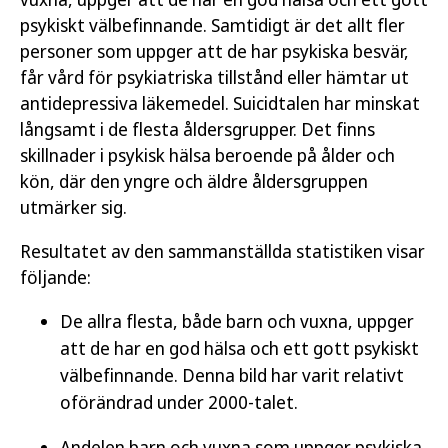
psykiskt välbefinnande. Samtidigt är det allt fler
Öppna publikationen
personer som uppger att de har psykiska besvär,
får vård för psykiatriska tillstånd eller hämtar ut
Läs publikation
antidepressiva läkemedel. Suicidtalen har minskat
långsamt i de flesta åldersgrupper. Det finns
skillnader i psykisk hälsa beroende på ålder och
kön, där den yngre och äldre åldersgruppen
utmärker sig.
Resultatet av den sammanställda statistiken visar
följande:
De allra flesta, både barn och vuxna, uppger
att de har en god hälsa och ett gott psykiskt
välbefinnande. Denna bild har varit relativt
oförändrad under 2000-talet.
Andelen barn och vuxna som uppger psykiska