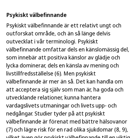
Psykiskt välbefinnande
Psykiskt välbefinnande är ett relativt ungt och
outforskat område, och än så länge delvis
outvecklat i vår terminologi. Psykiskt
välbefinnande omfattar dels en känslomässig del,
som innebär att positiva känslor av glädje och
lycka dominerar, dels en känsla av mening och
livstillfredsställelse (6). Men psykiskt
välbefinnande är mer än så. Det kan handla om
att acceptera sig själv som man är, ha goda och
utvecklande relationer, kunna hantera
vardagslivets utmaningar och livets upp- och
nedgångar. Studier tyder på att psykiskt
välbefinnande är förenat med bättre hälsovanor
(7) och lägre risk för en rad olika sjukdomar (8, 9),
vilket även gör psykiskt välbefinnande till en viktig