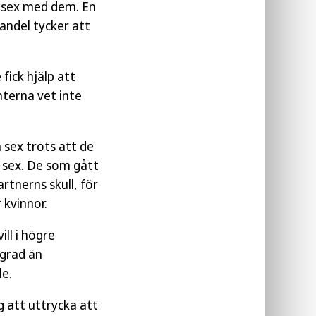
ha sex med dem. En
andel tycker att
fick hjälp att
terna vet inte
 sex trots att de
e sex. De som gått
rtnerns skull, för
 kvinnor.
ill i högre
 grad än
le.
g att uttrycka att