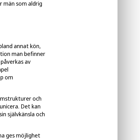
fler män som aldrig
å bland annat kön,
uation man befinner
 påverkas av
mpel
ap om
rmstrukturer och
unicera. Det kan
in självkänsla och
na ges möjlighet