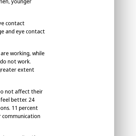
omen, younger
ye contact
ge and eye contact
 are working, while
 do not work.
greater extent
o not affect their
feel better. 24
ions. 11 percent
oor communication