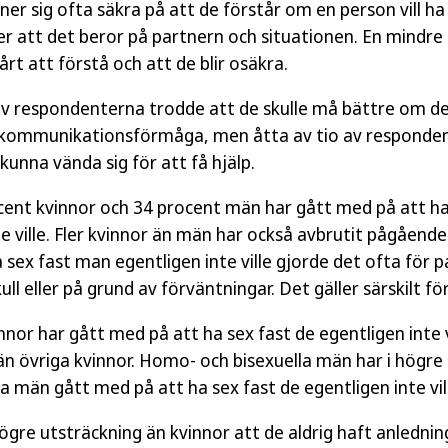
nner sig ofta säkra på att de förstår om en person vill 
er att det beror på partnern och situationen. En mindre 
årt att förstå och att de blir osäkra.
av respondenterna trodde att de skulle må bättre om de 
n kommunikationsförmåga, men åtta av tio av responden
 kunna vända sig för att få hjälp.
cent kvinnor och 34 procent män har gått med på att ha
te ville. Fler kvinnor än män har också avbrutit pågåend
sex fast man egentligen inte ville gjorde det ofta för pa
ull eller på grund av förväntningar. Det gäller särskilt för
nnor har gått med på att ha sex fast de egentligen inte v
än övriga kvinnor. Homo- och bisexuella män har i högre
a män gått med på att ha sex fast de egentligen inte vil
ögre utsträckning än kvinnor att de aldrig haft anlednin