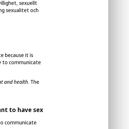
illighet, sexuellt
ng sexualitet och
e because it is
ty to communicate
t and health.
The
nt to have sex
 to communicate