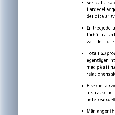
Sex av tio kä
fjärdedel ang
det ofta är sv
En tredjedel 
förbättra si
vart de skulle
Totalt 63 pro
egentligen in
med på att ha 
relationens sk
Bisexuella kvi
utsträckning 
heterosexuell
Män anger i h