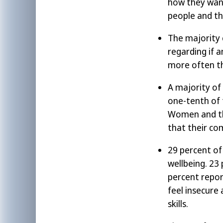
how they want
people and th
The majority 
regarding if 
more often t
A majority of
one-tenth of 
Women and tho
that their co
29 percent of
wellbeing. 23
percent repor
feel insecure
skills.