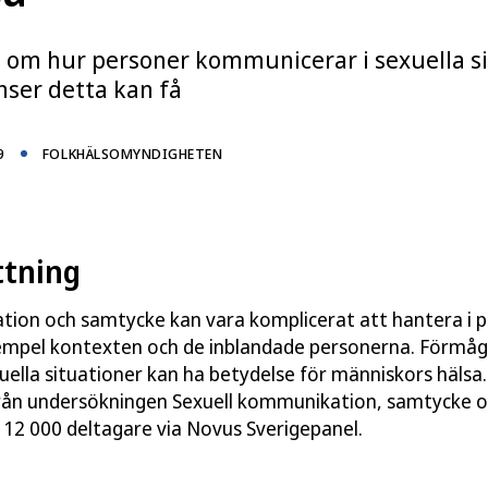
är ca 12 000 personer fått svara på frågor om sexuell
 Resultaten beskriver hur människor upplever sin
 om hur personer kommunicerar i sexuella si
ituationer, och på vilket sätt man visar att man vill
nser detta kan få
beskrivs hur kommunikationsförmågan upplevs påverka
å sex fast man inte ville.
9
FOLKHÄLSOMYNDIGHETEN
även ta del av den rapport som beskriver resultaten
HR2017, om sexuell och reproduktiv hälsa och
tning
ion och samtycke kan vara komplicerat att hantera i p
ttigheter i Sverige 2017
exempel kontexten och de inblandade personerna. Förmåg
ella situationer kan ha betydelse för människors hälsa.
 från undersökningen Sexuell kommunikation, samtycke 
2 000 deltagare via Novus Sverigepanel.