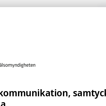
Pre
Sök på webbp
Sexuell kommunikation, samtycke och hälsa
kation, samtycke och häls
 kommunicerar i sexuella situationer och vilka 
 kommunikation, samtyc
sa
ån en undersökning som Folkhälsomyndigheten