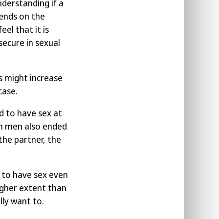
nderstanding if a
pends on the
el that it is
secure in sexual
s might increase
case.
d to have sex at
an men also ended
he partner, the
 to have sex even
igher extent than
ly want to.