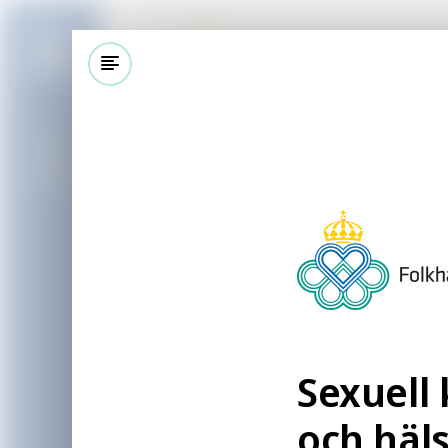
Meny
Publikationer
Publikationsarkiv
Sexuell kommuni
En enkätstudie om hur personer
kan få
Sexuell
och häl
Rapporten beskriver resultaten fr