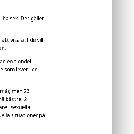
l ha sex. Det gäller
tt visa att de vill
än.
an en tiondel
e som lever i en
r.
 mår, men 23
å bättre. 24
re i sexuella
uella situationer på