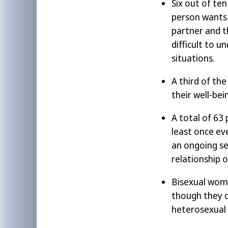
Six out of te
person wants 
partner and th
difficult to u
situations.
A third of th
their well-be
A total of 63
least once ev
an ongoing se
relationship 
Bisexual wom
though they d
heterosexual 