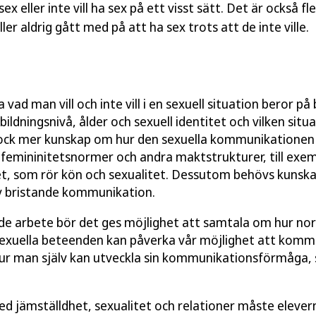
 sex eller inte vill ha sex på ett visst sätt. Det är också 
ller aldrig gått med på att ha sex trots att de inte ville.
 vad man vill och inte vill i en sexuell situation beror p
bildningsnivå, ålder och sexuell identitet och vilken sit
 dock mer kunskap om hur den sexuella kommunikationen
 femininitetsnormer och andra maktstrukturer, till exe
t, som rör kön och sexualitet. Dessutom behövs kunsk
 bristande kommunikation.
nde arbete bör det ges möjlighet att samtala om hur no
sexuella beteenden kan påverka vår möjlighet att komm
r man själv kan utveckla sin kommunikationsförmåga, s
ed jämställdhet, sexualitet och relationer måste elever