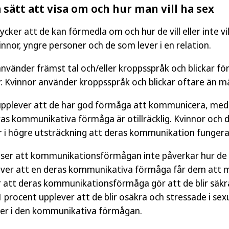
a sätt att visa om och hur man vill ha sex
cker att de kan förmedla om och hur de vill eller inte vil
vinnor, yngre personer och de som lever i en relation.
vänder främst tal och/eller kroppsspråk och blickar för a
r. Kvinnor använder kroppsspråk och blickar oftare än m
upplever att de har god förmåga att kommunicera, med
ras kommunikativa förmåga är otillräcklig. Kvinnor och d
r i högre utsträckning att deras kommunikation fungera
nser att kommunikationsförmågan inte påverkar hur de
ever att en deras kommunikativa förmåga får dem att m
 att deras kommunikationsförmåga gör att de blir säkra
1 procent upplever att de blir osäkra och stressade i sex
ter i den kommunikativa förmågan.