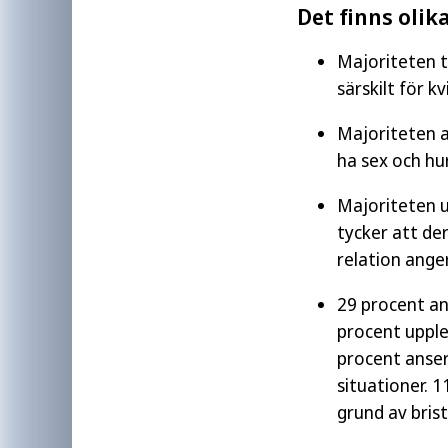
Det finns olik
Majoriteten ty
särskilt för k
Majoriteten an
ha sex och hu
Majoriteten 
tycker att de
relation ange
29 procent a
procent uppl
procent anser
situationer. 1
grund av bris