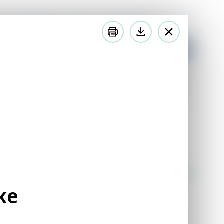
ss
Teckenspråk
Lättläst
Minoritetsspråk
In English
latsen
Lyssna på innehållet
a
konsekvenser detta
ke
Öppna publikationen