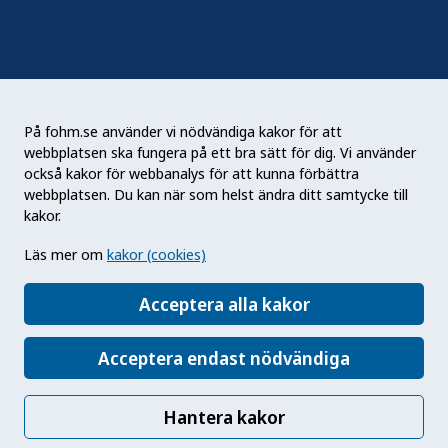
RSS
Podden Liv & hälsa
På fohm.se använder vi nödvändiga kakor för att
webbplatsen ska fungera på ett bra sätt för dig. Vi använder
Folkhälsomyndigheten (Fohm) är en nationell
också kakor för webbanalys för att kunna förbättra
kunskapsmyndighet som arbetar för en bättre
webbplatsen. Du kan när som helst ändra ditt samtycke till
folkhälsa. Det gör myndigheten genom att
kakor.
utveckla och stödja samhällets arbete med att
Läs mer om
kakor (cookies)
främja hälsa, förebygga ohälsa och skydda mot
hälsohot. Vår vision är en folkhälsa som stärker
Acceptera alla kakor
samhällets utveckling.
Acceptera endast nödvändiga
Hantera kakor