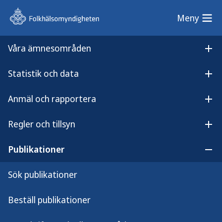
Meny
Meny
Våra ämnesområden
Sök på webbplatsen
Öp
Statistik och data
Lyssna på
Öpp
Spårbarhet och säkerhetsmärkning – Det här gäller för tobakstillverkare och importörer
innehållet
Anmäl och rapportera
Spårbarhet och
Öpp
säkerhetsmärkning – Det här
Regler och tillsyn
Öpp
gäller för tobakstillverkare och
Publikationer
Öpp
importörer
Sök publikationer
Beställ publikationer