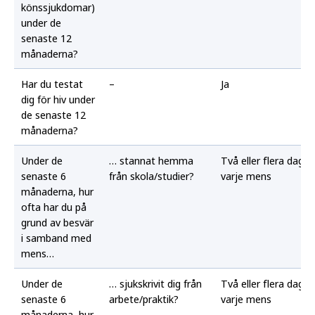
könssjukdomar)
under de
senaste 12
månaderna?
Har du testat
–
Ja
dig för hiv under
de senaste 12
månaderna?
Under de
… stannat hemma
Två eller flera dagar
senaste 6
från skola/studier?
varje mens
månaderna, hur
ofta har du på
grund av besvär
i samband med
mens…
Under de
… sjukskrivit dig från
Två eller flera dagar
senaste 6
arbete/praktik?
varje mens
månaderna, hur