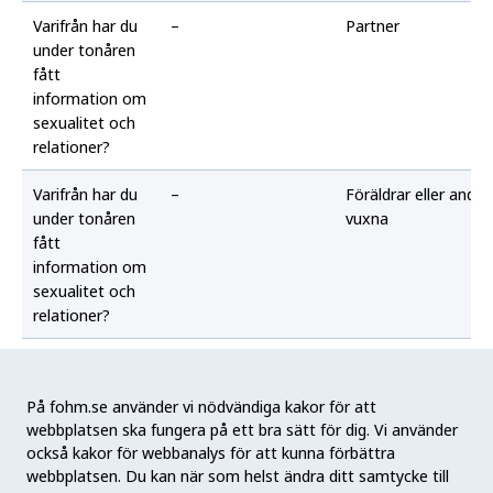
Varifrån har du
–
Partner
under tonåren
fått
information om
sexualitet och
relationer?
Varifrån har du
–
Föräldrar eller andra
under tonåren
vuxna
fått
information om
sexualitet och
relationer?
Varifrån har du
–
Min religion
under tonåren
På fohm.se använder vi nödvändiga kakor för att
fått
webbplatsen ska fungera på ett bra sätt för dig. Vi använder
information om
också kakor för webbanalys för att kunna förbättra
sexualitet och
webbplatsen. Du kan när som helst ändra ditt samtycke till
relationer?