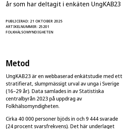
år som har deltagit i enkäten UngKAB23
rättigheter (SRHR). Med unga personer avses
personer i åldrarna 16–29 år. Resultaten är
baserade på befolkningsundersökningen
PUBLICERAD: 21 OKTOBER 2025
ARTIKELNUMMER: 25201
UngKAB23 från 2023.
FOLKHÄLSOMYNDIGHETEN
På grund av begränsningar i datamaterialet går
resultaten inte att generalisera till alla unga
personer i respektive region. Resultaten gäller
Metod
enbart de i respektive region som har svarat på
enkätfrågorna. Underlagen vänder sig till dig som
UngKAB23 är en webbaserad enkätstudie med ett
beslutar om eller arbetar med främjande och
stratifierat, slumpmässigt urval av unga i Sverige
förebyggande insatser för unga, exempelvis inom
(16–29 år). Data samlades in av Statistiska
skola, elevhälsa, på ungdomsmottagning eller
centralbyrån 2023 på uppdrag av
inom civilsamhället.
Folkhälsomyndigheten.
Relaterad läsning
Cirka 40 000 personer bjöds in och 9 444 svarade
(24 procent svarsfrekvens). Det här underlaget
Ungas hälsa, relationer och sexliv – Resultat från