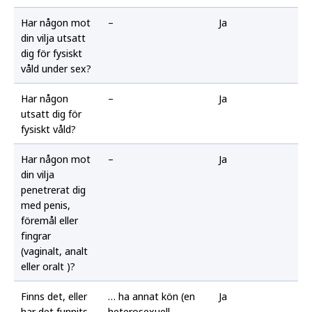
Har någon mot
–
Ja
din vilja utsatt
dig för fysiskt
våld under sex?
Har någon
–
Ja
utsatt dig för
fysiskt våld?
Har någon mot
–
Ja
din vilja
penetrerat dig
med penis,
föremål eller
fingrar
(vaginalt, analt
eller oralt )?
Finns det, eller
… ha annat kön (en
Ja
har det funnits,
heterosexuell