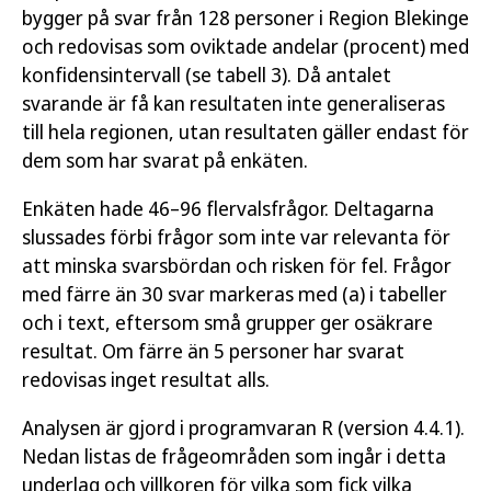
bygger på svar från 128 personer i Region Blekinge
UngKAB23
och redovisas som oviktade andelar (procent) med
konfidensintervall (se tabell 3). Då antalet
svarande är få kan resultaten inte generaliseras
Författare:
Folkhälsomyndigheten
till hela regionen, utan resultaten gäller endast för
dem som har svarat på enkäten.
Publicerad:
21 oktober 2025
Artikelnummer:
25201
Enkäten hade 46–96 flervalsfrågor. Deltagarna
slussades förbi frågor som inte var relevanta för
att minska svarsbördan och risken för fel. Frågor
Öppna publikationen
med färre än 30 svar markeras med (a) i tabeller
och i text, eftersom små grupper ger osäkrare
Läs publikation
resultat. Om färre än 5 personer har svarat
redovisas inget resultat alls.
Analysen är gjord i programvaran R (version 4.4.1).
Nedan listas de frågeområden som ingår i detta
underlag och villkoren för vilka som fick vilka