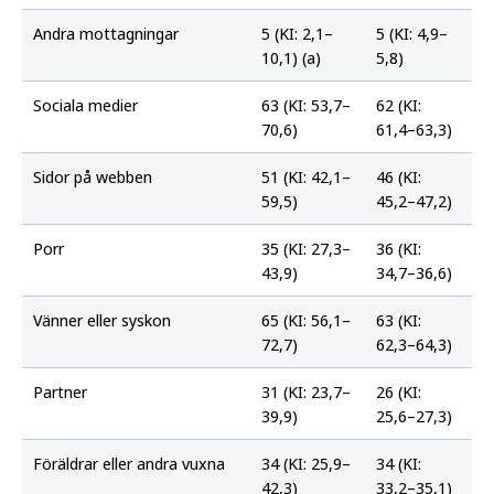
Andra mottagningar
5 (KI: 2,1–
5 (KI: 4,9–
10,1) (a)
5,8)
Sociala medier
63 (KI: 53,7–
62 (KI:
70,6)
61,4–63,3)
Sidor på webben
51 (KI: 42,1–
46 (KI:
59,5)
45,2–47,2)
Porr
35 (KI: 27,3–
36 (KI:
43,9)
34,7–36,6)
Vänner eller syskon
65 (KI: 56,1–
63 (KI:
72,7)
62,3–64,3)
Partner
31 (KI: 23,7–
26 (KI:
39,9)
25,6–27,3)
Föräldrar eller andra vuxna
34 (KI: 25,9–
34 (KI:
42,3)
33,2–35,1)