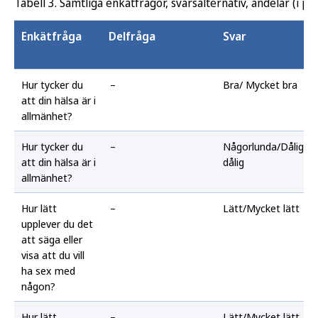
Tabell 3. Samtliga enkätfrågor, svarsalternativ, andelar (i pr
Enkätfråga
Delfråga
Svar
Hur tycker du
–
Bra/ Mycket bra
att din hälsa är i
allmänhet?
Hur tycker du
–
Någorlunda/Dålig/M
att din hälsa är i
dålig
allmänhet?
Hur lätt
–
Lätt/Mycket lätt
upplever du det
att säga eller
visa att du vill
ha sex med
någon?
Hur lätt
–
Lätt/Mycket lätt