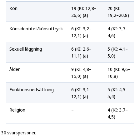
Kön
19 (KI: 12,8–
20 (KI:
26,6) (a)
19,2–20,8)
Könsidentitet/könsuttryck
6 (KI: 3,2–
4 (KI: 3,7–
12,1) (a)
4,6)
Sexuell läggning
6 (KI: 2,6–
5 (KI: 4,1–
11,1) (a)
5,0)
Ålder
9 (KI: 4,8–
10 (KI: 9,6–
15,0) (a)
10,8)
Funktionsnedsättning
6 (KI: 3,1–
5 (KI: 4,5–
12,1) (a)
5,4)
Religion
–
4 (KI: 3,7–
4,5)
n 30 svarspersoner.