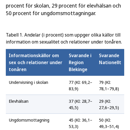
procent för skolan, 29 procent för elevhälsan och
50 procent för ungdomsmottagningar.
Tabell 1. Andelar (i procent) som uppger olika källor till
information om sexualitet och relationer under tonåren.
Informationskällor om
Svarande i
Svarande
sex och relationer under
Region
Nationellt
tonåren
Blekinge
Undervisning i skolan
77 (KI: 69,2–
79 (KI:
83,9)
78,1–79,8)
Elevhälsan
37 (KI: 28,7–
29 (KI:
45,5)
27,6–29,5)
Ungdomsmottagning
45 (KI: 36,1–
50 (KI:
53,3)
49,3–51,4)