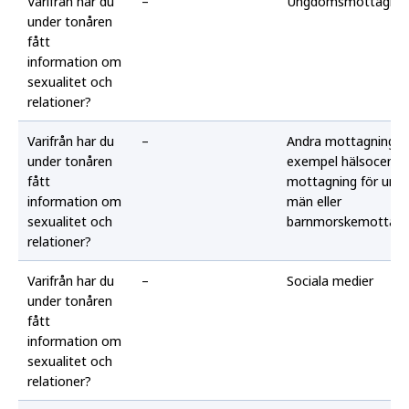
Varifrån har du
–
Ungdomsmottagnin
under tonåren
fått
information om
sexualitet och
relationer?
Varifrån har du
–
Andra mottagningar (
under tonåren
exempel hälsocentra
fått
mottagning för ung
information om
män eller
sexualitet och
barnmorskemottagn
relationer?
Varifrån har du
–
Sociala medier
under tonåren
fått
information om
sexualitet och
relationer?