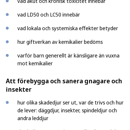
vad akut och kronisk toxicitet innebär
vad LD50 och LC50 innebär
vad lokala och systemiska effekter betyder
hur giftverkan av kemikalier bedöms
varför barn generellt är känsligare än vuxna
mot kemikalier
Att förebygga och sanera gnagare och
insekter
hur olika skadedjur ser ut, var de trivs och hur
de lever: däggdjur, insekter, spindeldjur och
andra leddjur