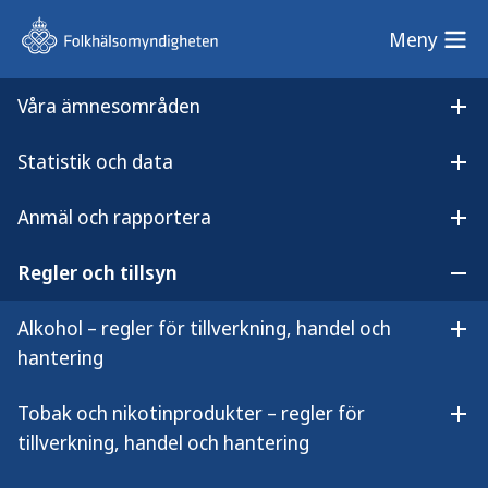
Meny
Meny
Våra ämnesområden
Sök på webbplatsen
Öp
Statistik och data
Lyssna på
Öpp
Alkohollagen – stöd för dig som handläggare
innehållet
Anmäl och rapportera
Öpp
Alkohollagen – stöd för dig
Regler och tillsyn
Öpp
som handläggare
Alkohol – regler för tillverkning, handel och
Öpp
hantering
Det här är ett tolkningsstöd om alkohollagens
bestämmelser om servering av alkohol och
Tobak och nikotinprodukter – regler för
alkoholdrycksliknande preparat. Stödet vänder sig
Öpp
tillverkning, handel och hantering
till dig som arbetar inom alkoholområdet i
kommunen. Materialet består av en vägledning,