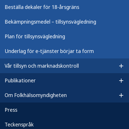
Beställa dekaler för 18-årsgräns
Bekämpningsmedel – tillsynsvägledning
Plan för tillsynsvägledning
Informationsbrev
Underlag för e-tjänster börjar ta form
"Aktuellt om tillsynsvägledning på alkohol- och
tobaksområdet” vänder sig till dig som arbetar på en
Vår tillsyn och marknadskontroll
Öpp
kommun, länsstyrelse eller Polismyndigheten med
tillsyn av alkohol, tobaks- och nikotinprodukter.
Publikationer
Öpp
Anmäl dig till informationsbrev (anpdm.com)
Om Folkhälsomyndigheten
Öp
Press
Teckenspråk