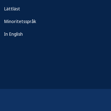
Skriv ut
Lättläst
Minoritetsspråk
In English
Om myndigheten
info@folkhalsomyndigheten.se
svarstjanst@folkhalsomyndigheten.se
Telefon till växeln:
010-205 20 00
Fler kontaktuppgifter
Jobba hos oss
Nyheter och press