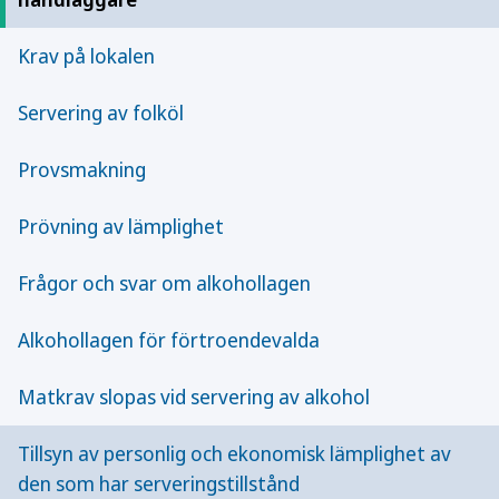
Frågor och svar om alkohollagen
Krav på lokalen
Servering av folköl
Ändring i alkohollagen: mat- och kökskravet
slopas vid servering av alkohol
Provsmakning
Prövning av lämplighet
Utvalt innehåll
Frågor och svar om alkohollagen
Alkohollagen för förtroendevalda
Matkrav slopas vid servering av alkohol
Tillsyn av personlig och ekonomisk lämplighet av
den som har serveringstillstånd