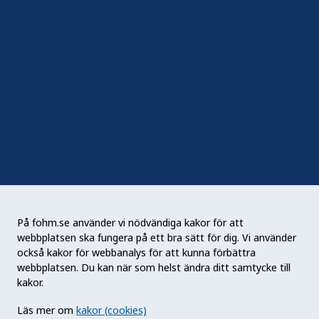
Följ oss
Sociala medier
Nyhetsbrev
RSS
Podden Liv & hälsa
På fohm.se använder vi nödvändiga kakor för att
webbplatsen ska fungera på ett bra sätt för dig. Vi använder
Folkhälsomyndigheten (Fohm) är en nationell
också kakor för webbanalys för att kunna förbättra
kunskapsmyndighet som arbetar för en bättre
webbplatsen. Du kan när som helst ändra ditt samtycke till
folkhälsa. Det gör myndigheten genom att
kakor.
utveckla och stödja samhällets arbete med att
Läs mer om
kakor (cookies)