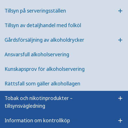
Tillsyn på serveringsställen
Öpp
Tillsyn av detaljhandel med folköl
Vägledning om servering - alkohollagen
Vägledning som beskriver serverings­bestämmelser och
Gårdsförsäljning av alkoholdrycker
Öpp
är baserad på lagtext, förarbeten och rätts­praxis.
Vänder sig till dig som arbetar som kommunal
Ansvarsfull alkoholservering
handläggare och som prövar ansökningar om
serveringstillstånd enligt alkohollagen.
Kunskapsprov för alkoholservering
Vägledning om servering – alkohollagen
Rättsfall som gäller alkohollagen
Tobak och nikotinprodukter –
Öpp
tillsynsvägledning
Information om kontrollköp
Öpp