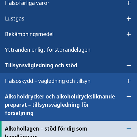
Hälsofarliga varor
webbtexter samt frågor och svar.
Öpp
Lustgas
Öpp
Bekämpningsmedel
Öp
Innehåll
Yttranden enligt förstörandelagen
Krav på lokalen
Tillsynsvägledning och stöd
Öpp
Servering av folköl
Hälsoskydd – vägledning och tillsyn
Öpp
Provsmakning
Alkoholdrycker och alkoholdrycksliknande
Öpp
preparat – tillsynsvägledning för
Prövning av lämplighet
försäljning
Alkohollagen – stöd för dig som
Alkohollagen för förtroendevalda
Öpp
handläggare