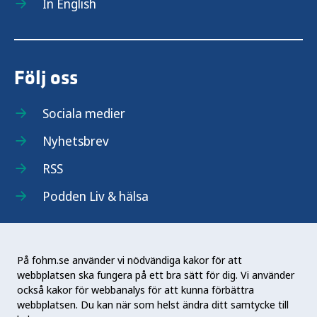
In English
Följ oss
Sociala medier
Nyhetsbrev
RSS
Podden Liv & hälsa
På fohm.se använder vi nödvändiga kakor för att
webbplatsen ska fungera på ett bra sätt för dig. Vi använder
Folkhälsomyndigheten (Fohm) är en nationell
också kakor för webbanalys för att kunna förbättra
kunskapsmyndighet som arbetar för en bättre
webbplatsen. Du kan när som helst ändra ditt samtycke till