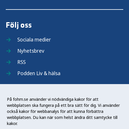
Följ oss
Sociala medier
Nyhetsbrev
RSS
Podden Liv & hälsa
På fohm.se använder vi nödvändiga kakor för att
webbplatsen ska fungera på ett bra sätt för dig. Vi använder
Folkhälsomyndigheten (Fohm) är en nationell
också kakor för webbanalys för att kunna förbättra
kunskapsmyndighet som arbetar för en bättre
webbplatsen. Du kan när som helst ändra ditt samtycke till
folkhälsa. Det gör myndigheten genom att
kakor.