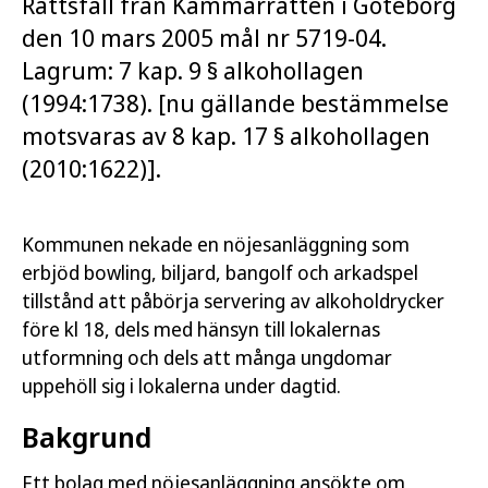
Rättsfall från Kammarrätten i Göteborg
den 10 mars 2005 mål nr 5719-04.
Lagrum: 7 kap. 9 § alkohollagen
(1994:1738). [nu gällande bestämmelse
motsvaras av 8 kap. 17 § alkohollagen
(2010:1622)].
Kommunen nekade en nöjesanläggning som
erbjöd bowling, biljard, bangolf och arkadspel
tillstånd att påbörja servering av alkoholdrycker
före kl 18, dels med hänsyn till lokalernas
utformning och dels att många ungdomar
uppehöll sig i lokalerna under dagtid.
Bakgrund
Ett bolag med nöjesanläggning ansökte om