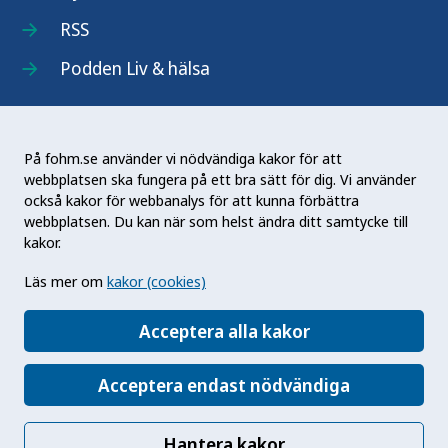
RSS
Podden Liv & hälsa
På fohm.se använder vi nödvändiga kakor för att
webbplatsen ska fungera på ett bra sätt för dig. Vi använder
Folkhälsomyndigheten (Fohm) är en nationell
också kakor för webbanalys för att kunna förbättra
kunskapsmyndighet som arbetar för en bättre
webbplatsen. Du kan när som helst ändra ditt samtycke till
folkhälsa. Det gör myndigheten genom att
kakor.
utveckla och stödja samhällets arbete med att
Läs mer om
kakor (cookies)
främja hälsa, förebygga ohälsa och skydda mot
hälsohot. Vår vision är en folkhälsa som stärker
Acceptera alla kakor
samhällets utveckling.
Acceptera endast nödvändiga
Hantera kakor