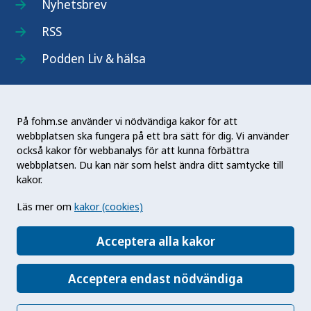
Nyhetsbrev
RSS
Podden Liv & hälsa
På fohm.se använder vi nödvändiga kakor för att
webbplatsen ska fungera på ett bra sätt för dig. Vi använder
Folkhälsomyndigheten (Fohm) är en nationell
också kakor för webbanalys för att kunna förbättra
kunskapsmyndighet som arbetar för en bättre
webbplatsen. Du kan när som helst ändra ditt samtycke till
folkhälsa. Det gör myndigheten genom att
kakor.
utveckla och stödja samhällets arbete med att
Läs mer om
kakor (cookies)
främja hälsa, förebygga ohälsa och skydda mot
hälsohot. Vår vision är en folkhälsa som stärker
Acceptera alla kakor
samhällets utveckling.
Acceptera endast nödvändiga