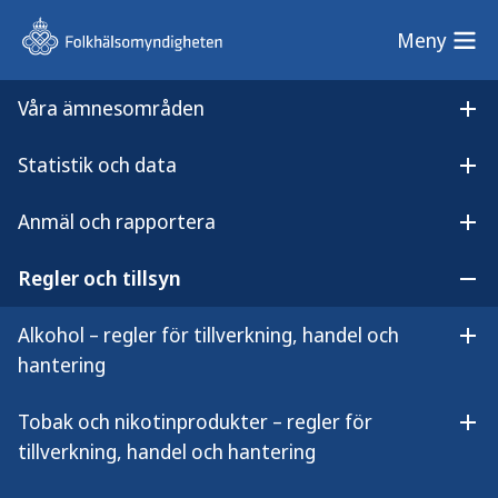
Meny
Meny
Våra ämnesområden
Sök på webbplatsen
Öp
Statistik och data
Lyssna på
Öpp
Detaljhandel med folköl – under tillsynsbesök
innehållet
Anmäl och rapportera
Detaljhandel med folköl –
Öpp
under tillsynsbesök
Regler och tillsyn
Öpp
Alkohol – regler för tillverkning, handel och
Öpp
hantering
Vägledningen vänder sig till dig som
Tobak och nikotinprodukter – regler för
Öpp
arbetar med tillsyn inom
tillverkning, handel och hantering
alkoholområdet på en kommun.