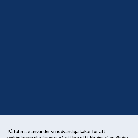
Hantera kakor
In English
Följ oss
Sociala medier
Nyhetsbrev
RSS
Podden Liv & hälsa
På fohm.se använder vi nödvändiga kakor för att
webbplatsen ska fungera på ett bra sätt för dig. Vi använder