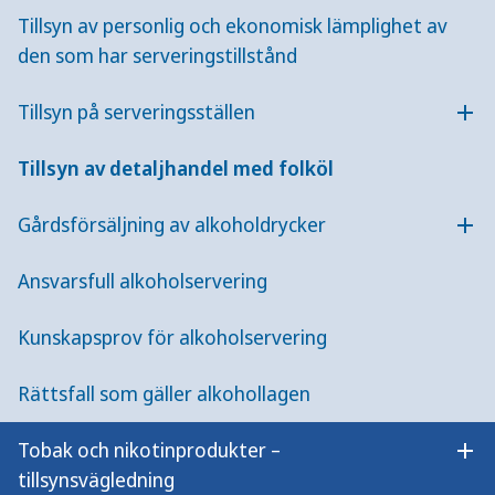
vad du kan fråga och titta på när du gör ett
Tillsyn av personlig och ekonomisk lämplighet av
tillsynsbesök.
den som har serveringstillstånd
Checklista
Tillsyn på serveringsställen
Öpp
Folkhälsomyndigheten har tagit fram ett förslag
Tillsyn av detaljhandel med folköl
på checklista som du kan använda vid
tillsynsbesöket.
Gårdsförsäljning av alkoholdrycker
Öpp
Förslag på checklista för tillsyn över
Ansvarsfull alkoholservering
detaljhandel med tobak och liknande
produkter, tobaksfria nikotinprodukter
Kunskapsprov för alkoholservering
samt folköl
Rättsfall som gäller alkohollagen
Publicerad:
8 november 2023
Uppdaterad:
23 mars 2026
Tobak och nikotinprodukter –
Öpp
tillsynsvägledning
Förslaget på checklista vänder sig till handläggare