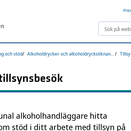
Pre
Sök på webbp
ng och stöd
Alkoholdrycker och alkoholdrycksliknande preparat – tillsynsvägledning för försäljning
Tills
tillsynsbesök
al alkoholhandläggare hitta
m stöd i ditt arbete med tillsyn på