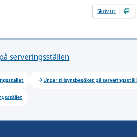
Skriv ut
 på serveringsställen
ingsstället
Under tillsynsbesöket på serveringsstäl
ngsstället