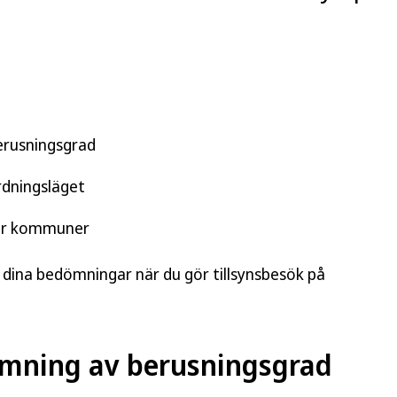
erusningsgrad
rdningsläget
för kommuner
i dina bedömningar när du gör tillsynsbesök på
ömning av berusningsgrad