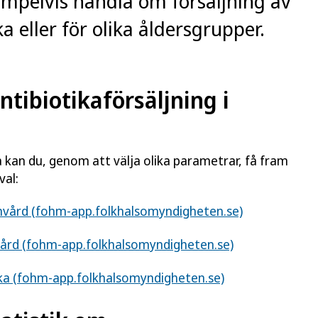
empelvis handla om försäljning av
ka eller för olika åldersgrupper.
ntibiotikaförsäljning i
a kan du, genom att välja olika parametrar, få fram
val:
penvård (fohm-app.folkhalsomyndigheten.se)
dvård (fohm-app.folkhalsomyndigheten.se)
ika (fohm-app.folkhalsomyndigheten.se)