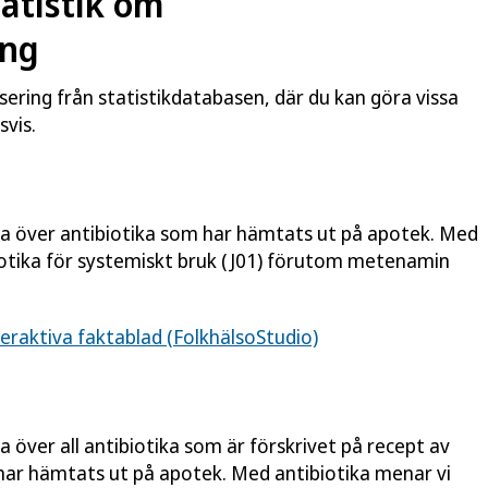
atistik om
ing
isering från statistikdatabasen, där du kan göra vissa
vis.
ata över antibiotika som har hämtats ut på apotek. Med
iotika för systemiskt bruk (J01) förutom metenamin
teraktiva faktablad (FolkhälsoStudio)
a över all antibiotika som är förskrivet på recept av
ar hämtats ut på apotek. Med antibiotika menar vi