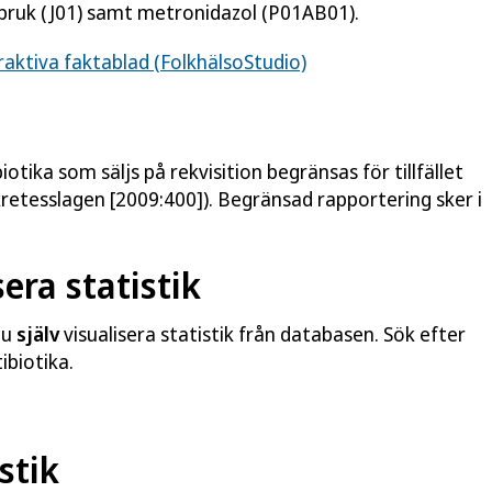
 bruk (J01) samt metronidazol (P01AB01).
raktiva faktablad (FolkhälsoStudio)
tika som säljs på rekvisition begränsas för tillfället
kretesslagen [2009:400]). Begränsad rapportering sker i
era statistik
du
själv
visualisera statistik från databasen. Sök efter
ibiotika.
stik