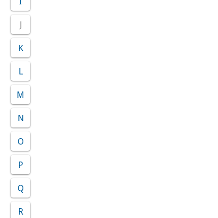
I
J
K
L
M
N
O
P
Q
R