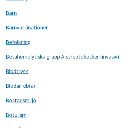
Barn
Barnvaccinationer
Befolkning
Betahemolytiska grupp A-streptokocker (invasiv)
Blodtryck
Blödarfebrar
Bostadsmiljö
Botulism