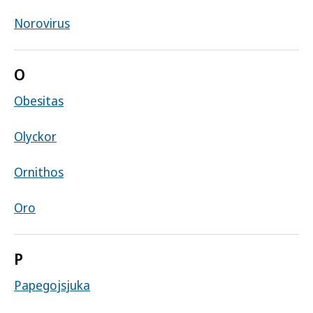
Norovirus
O
Obesitas
Olyckor
Ornithos
Oro
P
Papegojsjuka