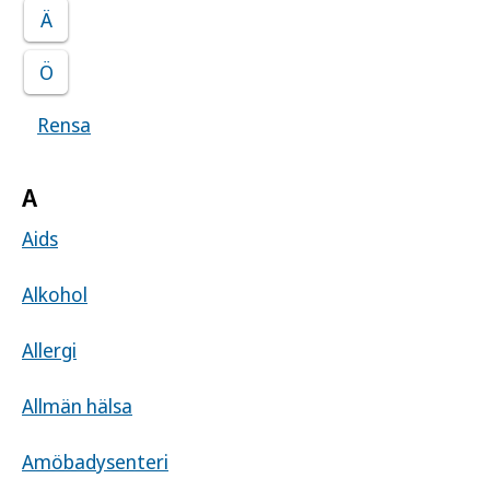
Ä
Ö
Rensa
Visar samtliga sjukdomar
A
Aids
Alkohol
Allergi
Allmän hälsa
Amöbadysenteri