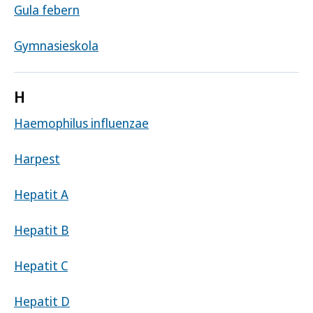
Gula febern
Gymnasieskola
H
Haemophilus influenzae
Harpest
Hepatit A
Hepatit B
Hepatit C
Hepatit D