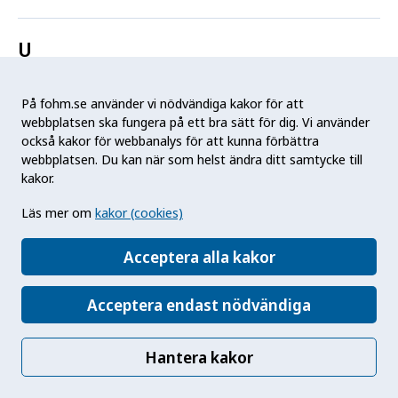
U
Undervikt
På fohm.se använder vi nödvändiga kakor för att
webbplatsen ska fungera på ett bra sätt för dig. Vi använder
Undulantfeber
också kakor för webbanalys för att kunna förbättra
webbplatsen. Du kan när som helst ändra ditt samtycke till
Urinläckage
kakor.
Läs mer om
kakor (cookies)
Utbildningsnivå
Acceptera alla kakor
Utomhusmiljö
Acceptera endast nödvändiga
Utomhusvistelse
Hantera kakor
V