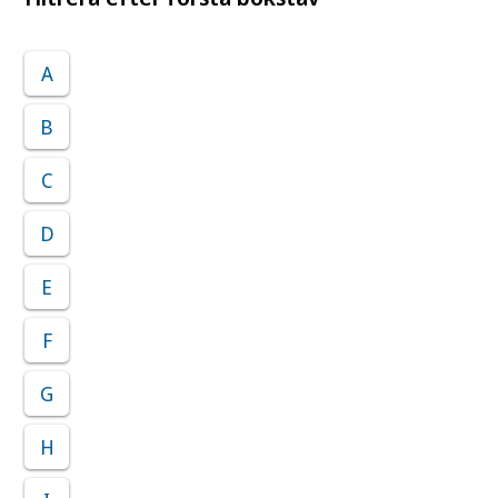
A
B
C
D
E
F
G
H