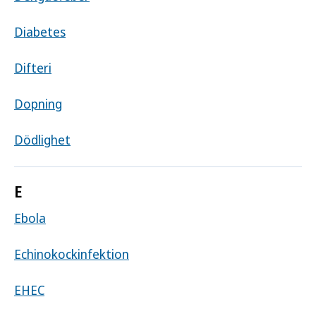
Diabetes
Difteri
Dopning
Dödlighet
E
Ebola
Echinokockinfektion
EHEC