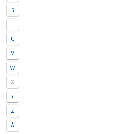
S
T
U
V
W
X
Y
Z
Å