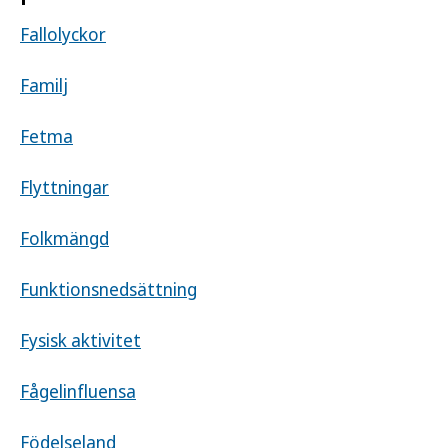
Fallolyckor
Familj
Fetma
Flyttningar
Folkmängd
Funktionsnedsättning
Fysisk aktivitet
Fågelinfluensa
Födelseland