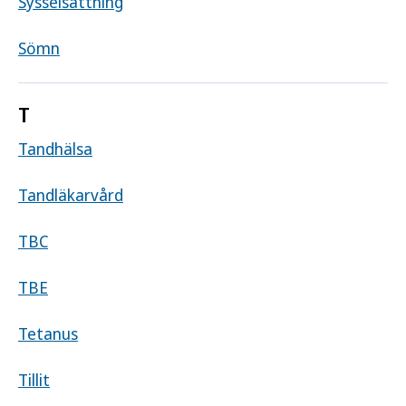
Sysselsättning
Sömn
T
Tandhälsa
Tandläkarvård
TBC
TBE
Tetanus
Tillit