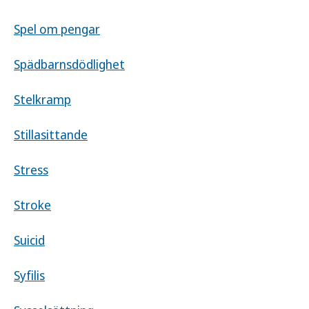
Spel om pengar
Spädbarnsdödlighet
Stelkramp
Stillasittande
Stress
Stroke
Suicid
Syfilis