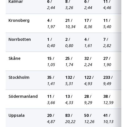
Kalmar
6
/
8
/
6
/
11
/
14
2,44
3,26
2,44
4,46
5,
Kronoberg
4
/
21
/
17
/
11
/
22
1,97
10,34
8,36
5,40
10
Norrbotten
1
/
2
/
4
/
7
/
9
/
0,40
0,80
1,61
2,82
3,
Skåne
15
/
25
/
32
/
27
/
33
1,05
1,74
2,24
1,90
2,
Stockholm
35
/
132
/
122
/
233
/
13
1,41
5,31
4,93
9,49
5,
Södermanland
11
/
13
/
28
/
38
/
41
3,66
4,33
9,29
12,59
13
Uppsala
20
/
83
/
50
/
41
/
33
4,87
20,22
12,26
10,13
8,