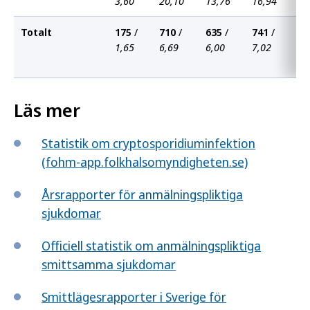
3,60
20,10
13,76
16,94
20
Totalt
175
/
710
/
635
/
741
/
71
1,65
6,69
6,00
7,02
6,
Läs mer
Statistik om cryptosporidiuminfektion
(fohm-app.folkhalsomyndigheten.se)
Årsrapporter för anmälningspliktiga
sjukdomar
Officiell statistik om anmälningspliktiga
smittsamma sjukdomar
Smittlägesrapporter i Sverige för