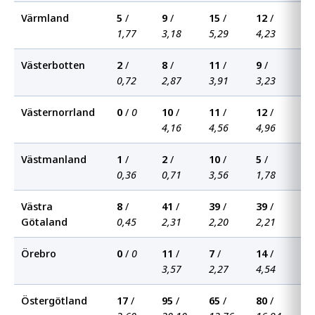
Värmland
5
/
9
/
15
/
12
/
7
/
1,77
3,18
5,29
4,23
2,
Västerbotten
2
/
8
/
11
/
9
/
29
0,72
2,87
3,91
3,23
10
Västernorrland
0
/
0
10
/
11
/
12
/
27
4,16
4,56
4,96
11
Västmanland
1
/
2
/
10
/
5
/
6
/
0,36
0,71
3,56
1,78
2,
Västra
8
/
41
/
39
/
39
/
55
Götaland
0,45
2,31
2,20
2,21
3,
Örebro
0
/
0
11
/
7
/
14
/
11
3,57
2,27
4,54
3,
Östergötland
17
/
95
/
65
/
80
/
98