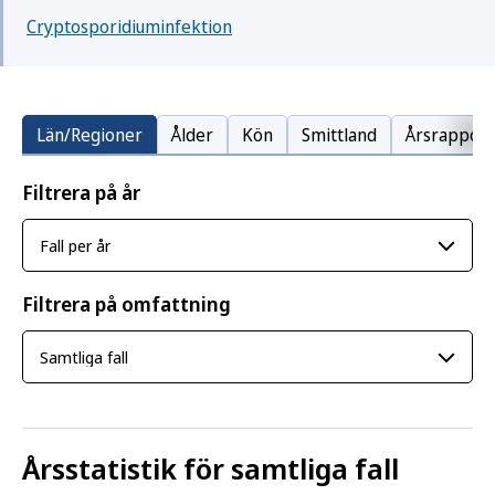
Cryptosporidiuminfektion
Län/Regioner
Ålder
Kön
Smittland
Årsrapport
Filtrera på år
Filtrera på omfattning
Årsstatistik för samtliga fall