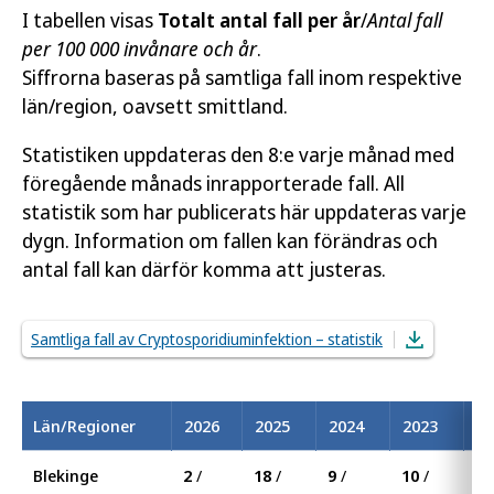
I tabellen visas
Totalt antal fall per år
/
Antal fall
per 100 000 invånare och år
.
Siffrorna baseras på samtliga fall inom respektive
län/region, oavsett smittland.
Statistiken uppdateras den 8:e varje månad med
föregående månads inrapporterade fall. All
statistik som har publicerats här uppdateras varje
dygn. Information om fallen kan förändras och
antal fall kan därför komma att justeras.
Samtliga fall av Cryptosporidiuminfektion – statistik
Län/Regioner
2026
2025
2024
2023
20
Blekinge
2
/
18
/
9
/
10
/
19