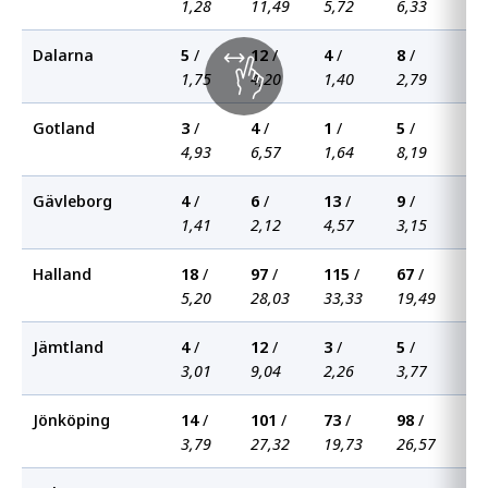
1,28
11,49
5,72
6,33
11
Dalarna
5
/
12
/
4
/
8
/
11
1,75
4,20
1,40
2,79
3,
Gotland
3
/
4
/
1
/
5
/
2
/
4,93
6,57
1,64
8,19
3,
Gävleborg
4
/
6
/
13
/
9
/
6
/
1,41
2,12
4,57
3,15
2,
Halland
18
/
97
/
115
/
67
/
78
5,20
28,03
33,33
19,49
22
Jämtland
4
/
12
/
3
/
5
/
3
/
3,01
9,04
2,26
3,77
2,
Jönköping
14
/
101
/
73
/
98
/
73
3,79
27,32
19,73
26,57
19