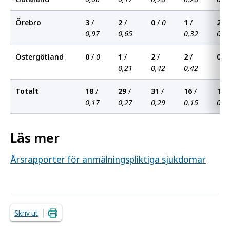
Örebro
3
/
2
/
0
/
0
1
/
2
/
0,97
0,65
0,32
0,6
Östergötland
0
/
0
1
/
2
/
2
/
0
/
0,21
0,42
0,42
Totalt
18
/
29
/
31
/
16
/
19
/
0,17
0,27
0,29
0,15
0,1
Läs mer
Årsrapporter för anmälningspliktiga sjukdomar
Skriv ut