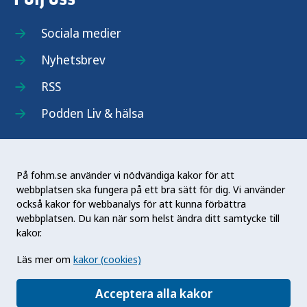
Sociala medier
Nyhetsbrev
RSS
Podden Liv & hälsa
På fohm.se använder vi nödvändiga kakor för att
webbplatsen ska fungera på ett bra sätt för dig. Vi använder
Folkhälsomyndigheten (Fohm) är en nationell
också kakor för webbanalys för att kunna förbättra
kunskapsmyndighet som arbetar för en bättre
webbplatsen. Du kan när som helst ändra ditt samtycke till
folkhälsa. Det gör myndigheten genom att
kakor.
utveckla och stödja samhällets arbete med att
Läs mer om
kakor (cookies)
främja hälsa, förebygga ohälsa och skydda mot
hälsohot. Vår vision är en folkhälsa som stärker
Acceptera alla kakor
samhällets utveckling.