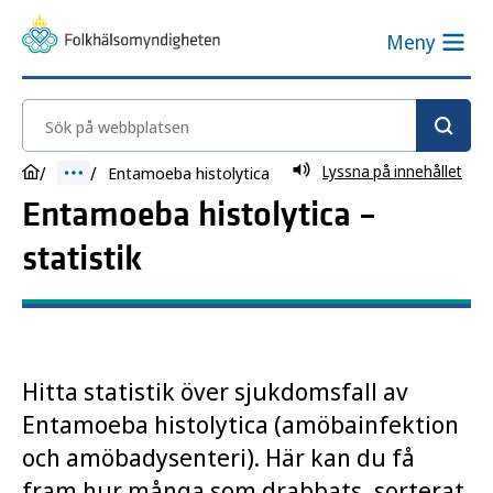
Meny
Sök på webbplatsen
Lyssna på innehållet
Entamoeba histolytica
Entamoeba histolytica –
statistik
Hitta statistik över sjukdomsfall av
Entamoeba histolytica (amöbainfektion
och amöbadysenteri). Här kan du få
fram hur många som drabbats, sorterat