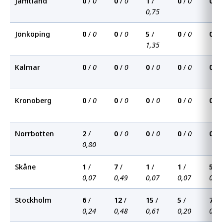
Jämtland
0
/
0
0
/
0
1
/
0
/
0
0
/
0,75
Jönköping
0
/
0
0
/
0
5
/
0
/
0
0
/
1,35
Kalmar
0
/
0
0
/
0
0
/
0
0
/
0
0
/
Kronoberg
0
/
0
0
/
0
0
/
0
0
/
0
0
/
Norrbotten
2
/
0
/
0
0
/
0
0
/
0
0
/
0,80
Skåne
1
/
7
/
1
/
1
/
5
/
0,07
0,49
0,07
0,07
0,3
Stockholm
6
/
12
/
15
/
5
/
7
/
0,24
0,48
0,61
0,20
0,2