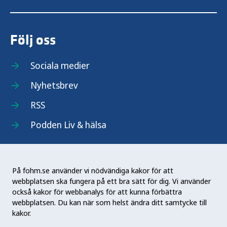
Följ oss
Sociala medier
Nyhetsbrev
RSS
Podden Liv & hälsa
På fohm.se använder vi nödvändiga kakor för att
webbplatsen ska fungera på ett bra sätt för dig. Vi använder
Folkhälsomyndigheten (Fohm) är en nationell
också kakor för webbanalys för att kunna förbättra
kunskapsmyndighet som arbetar för en bättre
webbplatsen. Du kan när som helst ändra ditt samtycke till
folkhälsa. Det gör myndigheten genom att
kakor.
utveckla och stödja samhällets arbete med att