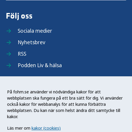
Följ oss
Sociala medier
Nyhetsbrev
RSS
Podden Liv & hälsa
På fohm.se använder vi nödvändiga kakor för att
webbplatsen ska fungera på ett bra sätt för dig. Vi använder
Folkhälsomyndigheten (Fohm) är en nationell
också kakor för webbanalys för att kunna förbättra
kunskapsmyndighet som arbetar för en bättre
webbplatsen. Du kan när som helst ändra ditt samtycke till
folkhälsa. Det gör myndigheten genom att
kakor.
utveckla och stödja samhällets arbete med att
Läs mer om
kakor (cookies)