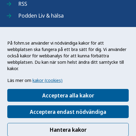
RSS
Podden Liv & hälsa
På fohm.se använder vi nödvändiga kakor för att
webbplatsen ska fungera på ett bra sätt för dig. Vi använder
Folkhälsomyndigheten (Fohm) är en nationell
också kakor för webbanalys för att kunna förbättra
kunskapsmyndighet som arbetar för en bättre
webbplatsen. Du kan när som helst ändra ditt samtycke till
folkhälsa. Det gör myndigheten genom att
kakor.
utveckla och stödja samhällets arbete med att
Läs mer om
kakor (cookies)
främja hälsa, förebygga ohälsa och skydda mot
hälsohot. Vår vision är en folkhälsa som stärker
Acceptera alla kakor
samhällets utveckling.
Acceptera endast nödvändiga
Hantera kakor