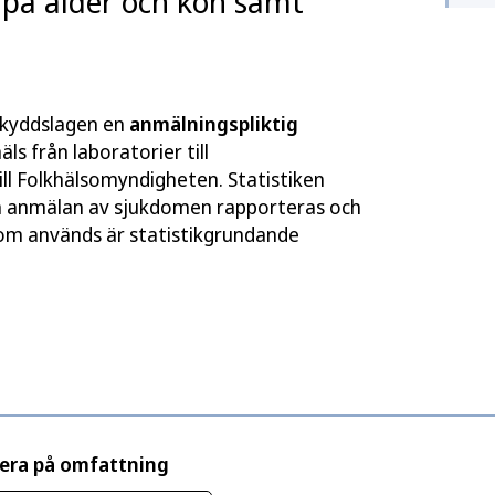
 på ålder och kön samt
tskyddslagen en
anmälningspliktig
s från laboratorier till
ill Folkhälsomyndigheten. Statistiken
ta anmälan av sjukdomen rapporteras och
 som används är statistikgrundande
rera på omfattning