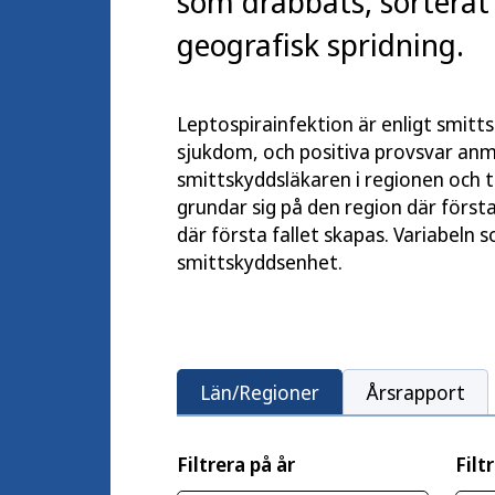
som drabbats, sorterat
geografisk spridning.
Leptospirainfektion är enligt smit
sjukdom, och positiva provsvar anmäl
smittskyddsläkaren i regionen och t
grundar sig på den region där förs
där första fallet skapas. Variabeln
smittskyddsenhet.
Län/Regioner
Årsrapport
Filtrera på år
Filt