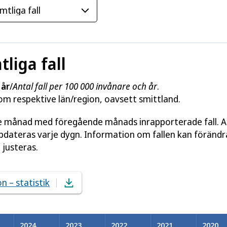
tliga fall
 år
/
Antal fall per 100 000 invånare och år
.
nom respektive län/region, oavsett smittland.
je månad med föregående månads inrapporterade fall. Al
ppdateras varje dygn. Information om fallen kan förändr
 justeras.
n – statistik
2024
2023
2022
2021
2020