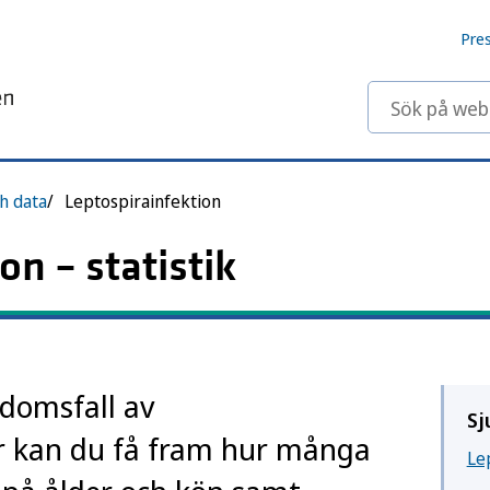
Pre
Sök på webbp
ch data
Leptospirainfektion
on – statistik
kdomsfall av
Sj
är kan du få fram hur många
Le