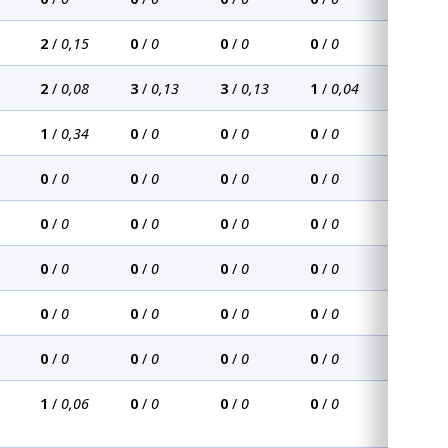
2
/
0,15
0
/
0
0
/
0
0
/
0
2
/
0,08
3
/
0,13
3
/
0,13
1
/
0,04
1
/
0,34
0
/
0
0
/
0
0
/
0
0
/
0
0
/
0
0
/
0
0
/
0
0
/
0
0
/
0
0
/
0
0
/
0
0
/
0
0
/
0
0
/
0
0
/
0
0
/
0
0
/
0
0
/
0
0
/
0
0
/
0
0
/
0
0
/
0
0
/
0
1
/
0,06
0
/
0
0
/
0
0
/
0