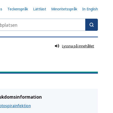
ss
Teckenspråk
Lättläst
Minoritetsspråk
In English
latsen
Lyssna på innehållet
ukdomsinformation
ptospirainfektion