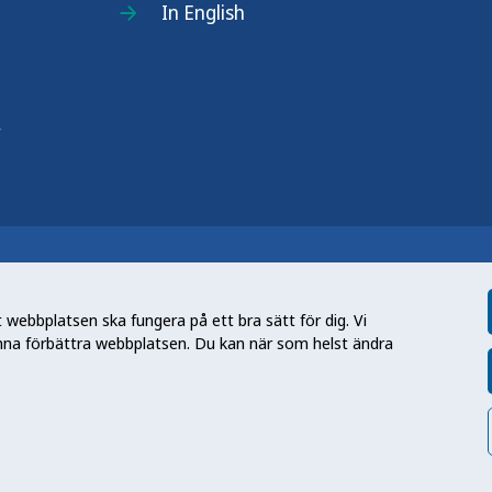
In English
r
n nationell kunskapsmyndighet som
et gör myndigheten genom att utveckla
webbplatsen ska fungera på ett bra sätt för dig. Vi
tt främja hälsa, förebygga ohälsa och
nna förbättra webbplatsen. Du kan när som helst ändra
en folkhälsa som stärker samhällets