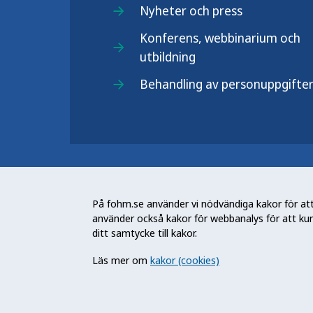
Nyheter och press
Konferens, webbinarium och
utbildning
Behandling av personuppgifte
Folkhälsomyndigheten (Fohm) är e
arbetar för en bättre folkhälsa. D
På fohm.se använder vi nödvändiga kakor för att 
och stödja samhällets arbete med a
använder också kakor för webbanalys för att ku
skydda mot hälsohot. Vår vision är 
ditt samtycke till kakor.
utveckling.
Läs mer om
kakor (cookies)