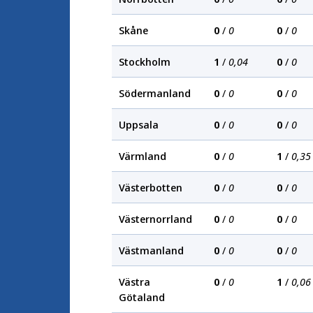
Skåne
0
/
0
0
/
0
Stockholm
1
/
0,04
0
/
0
Södermanland
0
/
0
0
/
0
Uppsala
0
/
0
0
/
0
Värmland
0
/
0
1
/
0,35
Västerbotten
0
/
0
0
/
0
Västernorrland
0
/
0
0
/
0
Västmanland
0
/
0
0
/
0
Västra
0
/
0
1
/
0,06
Götaland