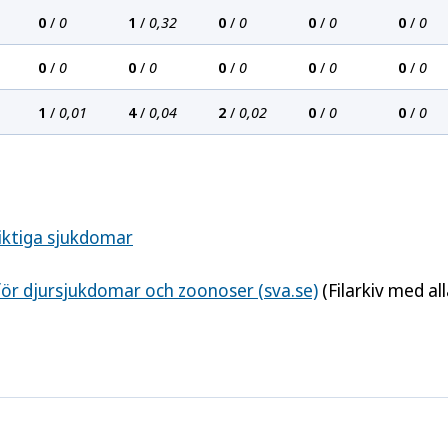
0
/
0
1
/
0,32
0
/
0
0
/
0
0
/
0
0
/
0
0
/
0
0
/
0
0
/
0
0
/
0
1
/
0,01
4
/
0,04
2
/
0,02
0
/
0
0
/
0
iktiga sjukdomar
för djursjukdomar och zoonoser (sva.se)
(Filarkiv med al