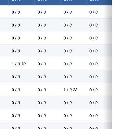
0
/
0
0
/
0
0
/
0
0
/
0
0
/
0
0
/
0
0
/
0
0
/
0
0
/
0
0
/
0
0
/
0
0
/
0
0
/
0
0
/
0
0
/
0
0
/
0
1
/
0,30
0
/
0
0
/
0
0
/
0
0
/
0
0
/
0
0
/
0
0
/
0
0
/
0
0
/
0
1
/
0,28
0
/
0
0
/
0
0
/
0
0
/
0
0
/
0
0
/
0
0
/
0
0
/
0
0
/
0
0
/
0
0
/
0
0
/
0
0
/
0