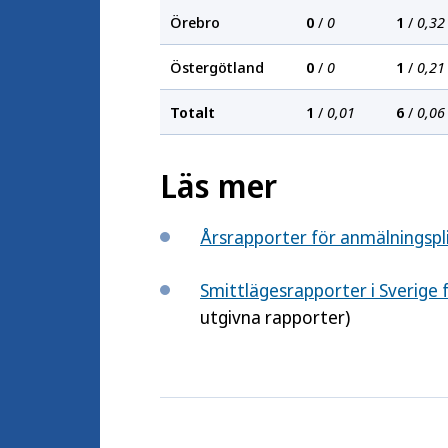
Örebro
0
/
0
1
/
0,32
Östergötland
0
/
0
1
/
0,21
Totalt
1
/
0,01
6
/
0,06
Läs mer
Årsrapporter för anmälningspl
Smittlägesrapporter i Sverige 
utgivna rapporter)