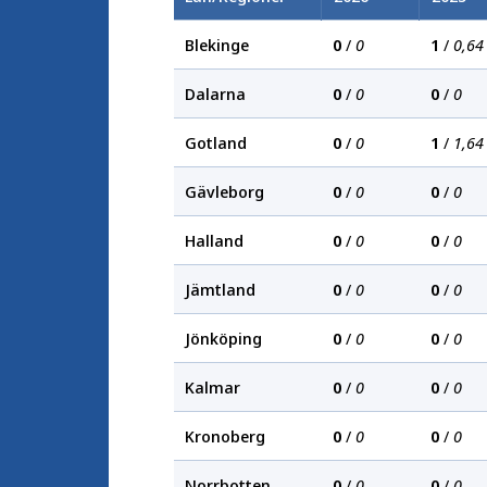
Blekinge
0
/
0
1
/
0,64
Dalarna
0
/
0
0
/
0
Gotland
0
/
0
1
/
1,64
Gävleborg
0
/
0
0
/
0
Halland
0
/
0
0
/
0
Jämtland
0
/
0
0
/
0
Jönköping
0
/
0
0
/
0
Kalmar
0
/
0
0
/
0
Kronoberg
0
/
0
0
/
0
Norrbotten
0
/
0
0
/
0