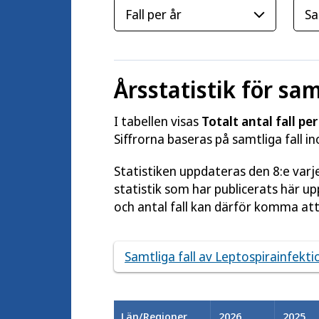
Årsstatistik för sam
I tabellen visas
Totalt antal fall per
Siffrorna baseras på samtliga fall i
Statistiken uppdateras den 8:e var
statistik som har publicerats här u
och antal fall kan därför komma att
Samtliga fall av Leptospirainfektio
Län/Regioner
2026
2025