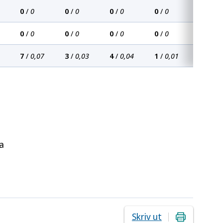
0
/
0
0
/
0
0
/
0
0
/
0
0
/
0
0
/
0
0
/
0
0
/
0
7
/
0,07
3
/
0,03
4
/
0,04
1
/
0,01
la
Skriv ut