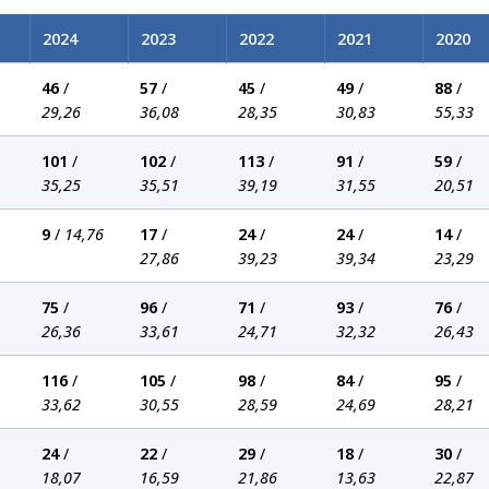
2024
2023
2022
2021
2020
46
/
57
/
45
/
49
/
88
/
29,26
36,08
28,35
30,83
55,33
101
/
102
/
113
/
91
/
59
/
35,25
35,51
39,19
31,55
20,51
9
/
14,76
17
/
24
/
24
/
14
/
27,86
39,23
39,34
23,29
75
/
96
/
71
/
93
/
76
/
26,36
33,61
24,71
32,32
26,43
116
/
105
/
98
/
84
/
95
/
33,62
30,55
28,59
24,69
28,21
24
/
22
/
29
/
18
/
30
/
18,07
16,59
21,86
13,63
22,87