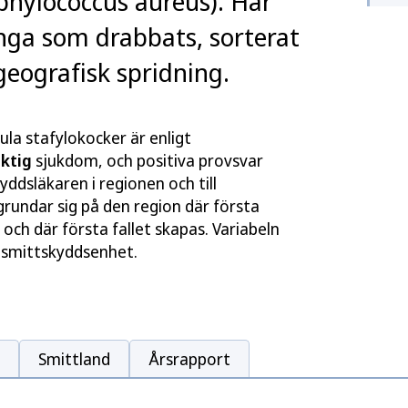
aphylococcus aureus). Här
nga som drabbats, sorterat
geografisk spridning.
ula stafylokocker är enligt
iktig
sjukdom, och positiva provsvar
yddsläkaren i regionen och till
rundar sig på den region där första
ch där första fallet skapas. Variabeln
 smittskyddsenhet.
Smittland
Årsrapport