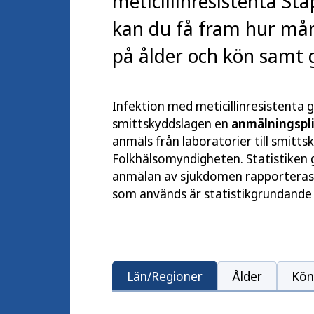
meticillinresistenta St
kan du få fram hur må
på ålder och kön samt 
Infektion med meticillinresistenta g
smittskyddslagen en
anmälningspl
anmäls från laboratorier till smittsk
Folkhälsomyndigheten. Statistiken g
anmälan av sjukdomen rapporteras o
som används är statistikgrundande
Län/Regioner
Ålder
Kön