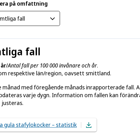
rera på omfattning
tliga fall
 år
/
Antal fall per 100 000 invånare och år
.
nom respektive län/region, oavsett smittland.
je månad med föregående månads inrapporterade fall. Al
ppdateras varje dygn. Information om fallen kan förändr
 justeras.
ta gula stafylokocker – statistik