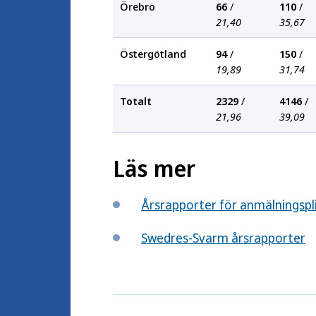
Örebro
66
/
110
/
21,40
35,67
Östergötland
94
/
150
/
19,89
31,74
Totalt
2329
/
4146
/
21,96
39,09
Läs mer
Årsrapporter för anmälningspl
Swedres-Svarm årsrapporter