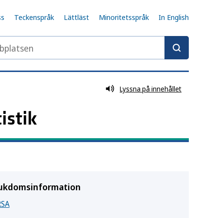
ss
Teckenspråk
Lättläst
Minoritetsspråk
In English
latsen
Lyssna på innehållet
istik
ukdomsinformation
SA