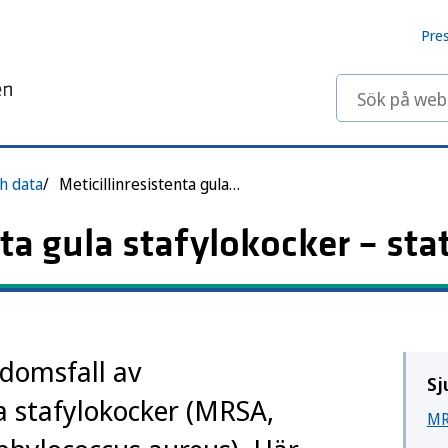
Pre
Sök på webbp
ch data
Meticillinresistenta gula stafylokocker
ta gula stafylokocker – stat
kdomsfall av
Sj
la stafylokocker (MRSA,
MR