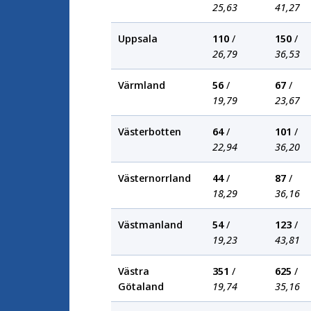
25,63
41,27
Uppsala
110
/
150
/
26,79
36,53
Värmland
56
/
67
/
19,79
23,67
Västerbotten
64
/
101
/
22,94
36,20
Västernorrland
44
/
87
/
18,29
36,16
Västmanland
54
/
123
/
19,23
43,81
Västra
351
/
625
/
Götaland
19,74
35,16