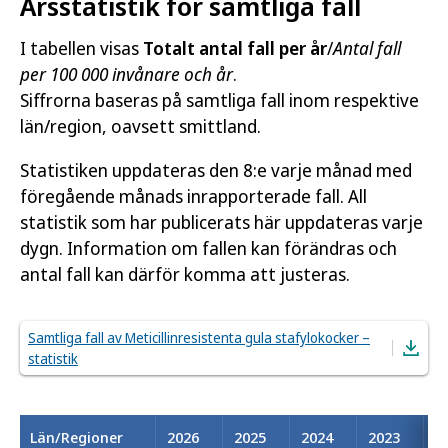
Årsstatistik för samtliga fall
I tabellen visas
Totalt antal fall per år
/
Antal fall
per 100 000 invånare och år
.
Siffrorna baseras på samtliga fall inom respektive
län/region, oavsett smittland.
Statistiken uppdateras den 8:e varje månad med
föregående månads inrapporterade fall. All
statistik som har publicerats här uppdateras varje
dygn. Information om fallen kan förändras och
antal fall kan därför komma att justeras.
Samtliga fall av Meticillinresistenta gula stafylokocker –
statistik
Län/Regioner
2026
2025
2024
2023
2