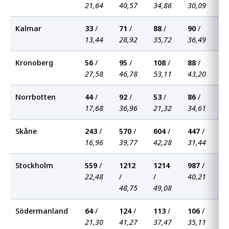
21,64
40,57
34,86
30,09
3
Kalmar
33
/
71
/
88
/
90
/
9
13,44
28,92
35,72
36,49
3
Kronoberg
56
/
95
/
108
/
88
/
7
27,58
46,78
53,11
43,20
3
Norrbotten
44
/
92
/
53
/
86
/
4
17,68
36,96
21,32
34,61
1
Skåne
243
/
570
/
604
/
447
/
4
16,96
39,77
42,28
31,44
2
Stockholm
559
/
1212
1214
987
/
9
22,48
/
/
40,21
3
48,75
49,08
Södermanland
64
/
124
/
113
/
106
/
7
21,30
41,27
37,47
35,11
2