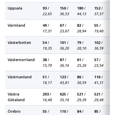
Uppsala
93
/
150
/
180
/
152
/
1
22,65
36,53
44,13
37,57
3
Värmland
49
/
67
/
82
/
55
/
7
17,31
23,67
28,94
19,40
2
Västerbotten
54
/
101
/
79
/
102
/
1
19,35
36,20
28,10
36,59
3
Västernorrland
38
/
87
/
61
/
57
/
4
15,79
36,16
25,26
23,54
1
Västmanland
51
/
123
/
86
/
116
/
8
18,17
43,81
30,59
41,31
2
Västra
293
/
625
/
521
/
521
/
5
Götaland
16,48
35,16
29,39
29,48
2
Örebro
55
/
110
/
84
/
85
/
1