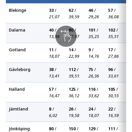
Blekinge
33
/
62
/
46
/
57
/
4
21,07
39,59
29,26
36,08
2
Dalarna
40
/
80
/
101
/
102
/
1
13,98
27,97
35,25
35,51
3
Gotland
11
/
14
/
9
/
17
/
2
18,07
22,99
14,76
27,86
3
Gävleborg
38
/
112
/
75
/
96
/
7
13,41
39,51
26,36
33,61
2
Halland
57
/
125
/
116
/
105
/
9
16,47
36,12
33,62
30,55
2
Jämtland
8
/
26
/
24
/
22
/
2
6,02
19,58
18,07
16,59
2
Jönköping
80
/
150
/
129
/
111
/
1