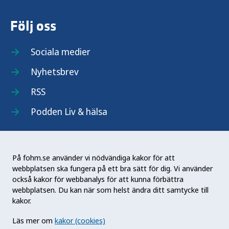
Följ oss
Sociala medier
Nyhetsbrev
RSS
Podden Liv & hälsa
På fohm.se använder vi nödvändiga kakor för att
webbplatsen ska fungera på ett bra sätt för dig. Vi använder
Folkhälsomyndigheten (Fohm) är en nationell
också kakor för webbanalys för att kunna förbättra
kunskapsmyndighet som arbetar för en bättre
webbplatsen. Du kan när som helst ändra ditt samtycke till
folkhälsa. Det gör myndigheten genom att
kakor.
utveckla och stödja samhällets arbete med att
Läs mer om
kakor (cookies)
främja hälsa, förebygga ohälsa och skydda mot