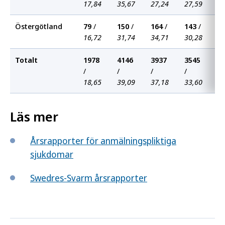
17,84
35,67
27,24
27,59
3
Östergötland
79
/
150
/
164
/
143
/
1
16,72
31,74
34,71
30,28
2
Totalt
1978
4146
3937
3545
3
/
/
/
/
/
18,65
39,09
37,18
33,60
3
Läs mer
Årsrapporter för anmälningspliktiga
sjukdomar
Swedres-Svarm årsrapporter