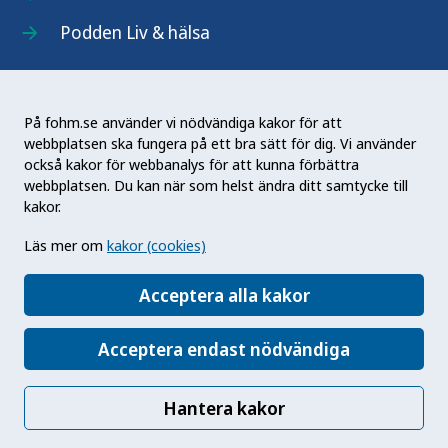
Podden Liv & hälsa
På fohm.se använder vi nödvändiga kakor för att
webbplatsen ska fungera på ett bra sätt för dig. Vi använder
Folkhälsomyndigheten (Fohm) är en nationell
också kakor för webbanalys för att kunna förbättra
kunskapsmyndighet som arbetar för en bättre
webbplatsen. Du kan när som helst ändra ditt samtycke till
folkhälsa. Det gör myndigheten genom att
kakor.
utveckla och stödja samhällets arbete med att
Läs mer om
kakor (cookies)
främja hälsa, förebygga ohälsa och skydda mot
hälsohot. Vår vision är en folkhälsa som stärker
Acceptera alla kakor
samhällets utveckling.
Acceptera endast nödvändiga
Hantera kakor