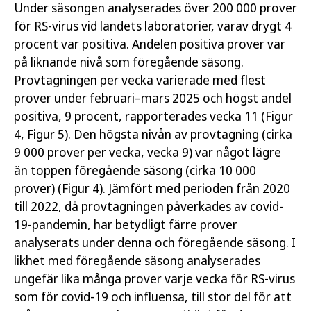
Under säsongen analyserades över 200 000 prover
för RS-virus vid landets laboratorier, varav drygt 4
procent var positiva. Andelen positiva prover var
på liknande nivå som föregående säsong.
Provtagningen per vecka varierade med flest
prover under februari–mars 2025 och högst andel
positiva, 9 procent, rapporterades vecka 11 (Figur
4, Figur 5). Den högsta nivån av provtagning (cirka
9 000 prover per vecka, vecka 9) var något lägre
än toppen föregående säsong (cirka 10 000
prover) (Figur 4). Jämfört med perioden från 2020
till 2022, då provtagningen påverkades av covid-
19-pandemin, har betydligt färre prover
analyserats under denna och föregående säsong. I
likhet med föregående säsong analyserades
ungefär lika många prover varje vecka för RS-virus
som för covid-19 och influensa, till stor del för att