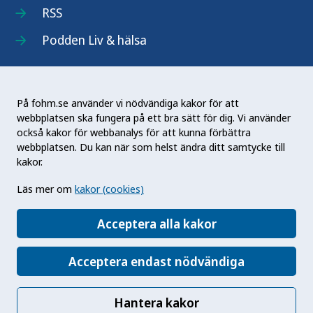
RSS
Podden Liv & hälsa
På fohm.se använder vi nödvändiga kakor för att
webbplatsen ska fungera på ett bra sätt för dig. Vi använder
Folkhälsomyndigheten (Fohm) är en nationell
också kakor för webbanalys för att kunna förbättra
kunskapsmyndighet som arbetar för en bättre
webbplatsen. Du kan när som helst ändra ditt samtycke till
folkhälsa. Det gör myndigheten genom att
kakor.
utveckla och stödja samhällets arbete med att
Läs mer om
kakor (cookies)
främja hälsa, förebygga ohälsa och skydda mot
hälsohot. Vår vision är en folkhälsa som stärker
Acceptera alla kakor
samhällets utveckling.
Acceptera endast nödvändiga
Hantera kakor