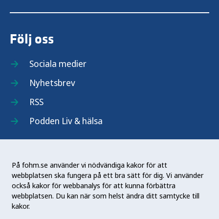
Följ oss
Sociala medier
Nyhetsbrev
RSS
Podden Liv & hälsa
På fohm.se använder vi nödvändiga kakor för att
webbplatsen ska fungera på ett bra sätt för dig. Vi använder
Folkhälsomyndigheten (Fohm) är en nationell
också kakor för webbanalys för att kunna förbättra
kunskapsmyndighet som arbetar för en bättre
webbplatsen. Du kan när som helst ändra ditt samtycke till
folkhälsa. Det gör myndigheten genom att
kakor.