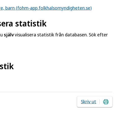
rare, barn (fohm-app.folkhalsomyndigheten.se)
era statistik
du
själv
visualisera statistik från databasen. Sök efter
stik
Skriv ut