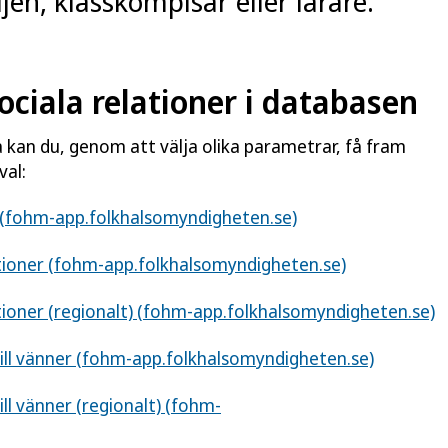
ljen, klasskompisar eller lärare.
sociala relationer i databasen
a kan du, genom att välja olika parametrar, få fram
val:
r (fohm-app.folkhalsomyndigheten.se)
ationer (fohm-app.folkhalsomyndigheten.se)
tioner (regionalt) (fohm-app.folkhalsomyndigheten.se)
till vänner (fohm-app.folkhalsomyndigheten.se)
ill vänner (regionalt) (fohm-