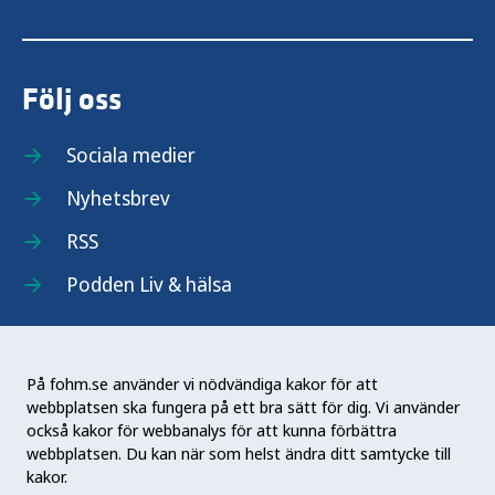
Följ oss
Sociala medier
Nyhetsbrev
RSS
Podden Liv & hälsa
På fohm.se använder vi nödvändiga kakor för att
webbplatsen ska fungera på ett bra sätt för dig. Vi använder
Folkhälsomyndigheten (Fohm) är en nationell
också kakor för webbanalys för att kunna förbättra
kunskapsmyndighet som arbetar för en bättre
webbplatsen. Du kan när som helst ändra ditt samtycke till
folkhälsa. Det gör myndigheten genom att
kakor.