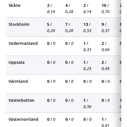
Skåne
2
/
4
/
2
/
10
/
2
/
0,14
0,28
0,14
0,70
0,1
Stockholm
5
/
7
/
13
/
9
/
9
/
0,20
0,28
0,53
0,37
0,3
Södermanland
0
/
0
0
/
0
1
/
2
/
0
/
0,33
0,66
Uppsala
0
/
0
0
/
0
1
/
2
/
0
/
0,25
0,49
Värmland
0
/
0
0
/
0
0
/
0
0
/
0
0
/
Västerbotten
0
/
0
0
/
0
1
/
0
/
0
1
/
0,36
0,3
Västernorrland
0
/
0
0
/
0
0
/
0
1
/
0
/
0,41