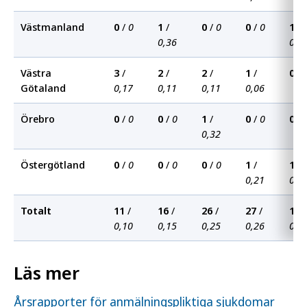
Västmanland
0
/
0
1
/
0
/
0
0
/
0
1
/
0,36
0,3
Västra
3
/
2
/
2
/
1
/
0
/
Götaland
0,17
0,11
0,11
0,06
Örebro
0
/
0
0
/
0
1
/
0
/
0
0
/
0,32
Östergötland
0
/
0
0
/
0
0
/
0
1
/
1
/
0,21
0,2
Totalt
11
/
16
/
26
/
27
/
14
/
0,10
0,15
0,25
0,26
0,1
Läs mer
Årsrapporter för anmälningspliktiga sjukdomar