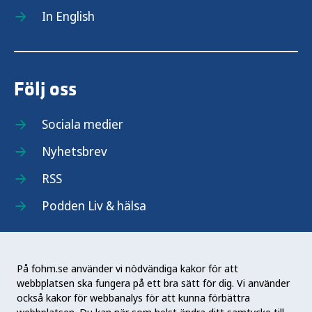
In English
Följ oss
Sociala medier
Nyhetsbrev
RSS
Podden Liv & hälsa
På fohm.se använder vi nödvändiga kakor för att
webbplatsen ska fungera på ett bra sätt för dig. Vi använder
Folkhälsomyndigheten (Fohm) är en nationell
också kakor för webbanalys för att kunna förbättra
kunskapsmyndighet som arbetar för en bättre