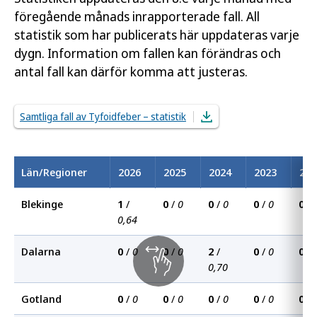
föregående månads inrapporterade fall. All
statistik som har publicerats här uppdateras varje
dygn. Information om fallen kan förändras och
antal fall kan därför komma att justeras.
Samtliga fall av Tyfoidfeber – statistik
Län/Regioner
2026
2025
2024
2023
202
Blekinge
1
/
0
/
0
0
/
0
0
/
0
0
/
0,64
Dalarna
0
/
0
0
/
0
2
/
0
/
0
0
/
0,70
Gotland
0
/
0
0
/
0
0
/
0
0
/
0
0
/