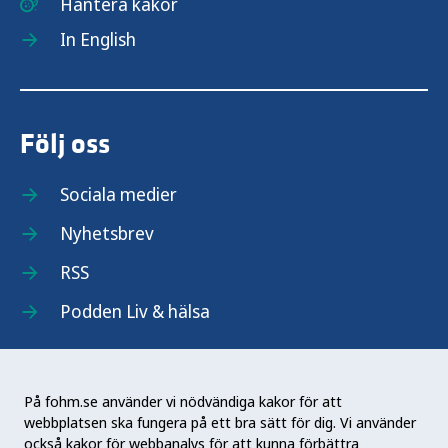
Hantera kakor
In English
Följ oss
Sociala medier
Nyhetsbrev
RSS
Podden Liv & hälsa
På fohm.se använder vi nödvändiga kakor för att
webbplatsen ska fungera på ett bra sätt för dig. Vi använder
Folkhälsomyndigheten (Fohm) är en nationell
också kakor för webbanalys för att kunna förbättra