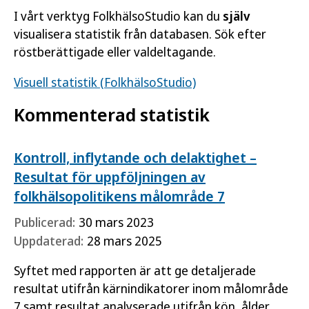
I vårt verktyg FolkhälsoStudio kan du
själv
visualisera statistik från databasen. Sök efter
röstberättigade eller valdeltagande.
Visuell statistik (FolkhälsoStudio)
Kommenterad statistik
Kontroll, inflytande och delaktighet –
Resultat för uppföljningen av
folkhälsopolitikens målområde 7
Publicerad:
30 mars 2023
Uppdaterad:
28 mars 2025
Syftet med rapporten är att ge detaljerade
resultat utifrån kärnindikatorer inom målområde
7 samt resultat analyserade utifrån kön, ålder,