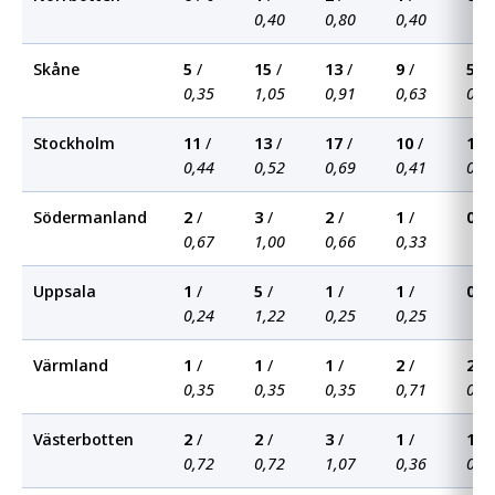
0,40
0,80
0,40
Skåne
5
/
15
/
13
/
9
/
5
/
0,35
1,05
0,91
0,63
0,3
Stockholm
11
/
13
/
17
/
10
/
11
/
0,44
0,52
0,69
0,41
0,4
Södermanland
2
/
3
/
2
/
1
/
0
/
0,67
1,00
0,66
0,33
Uppsala
1
/
5
/
1
/
1
/
0
/
0,24
1,22
0,25
0,25
Värmland
1
/
1
/
1
/
2
/
2
/
0,35
0,35
0,35
0,71
0,7
Västerbotten
2
/
2
/
3
/
1
/
1
/
0,72
0,72
1,07
0,36
0,3