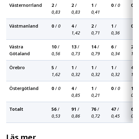
Västernorrland
2
/
2
/
1
/
0
/
0
0
/
0,83
0,83
0,41
Västmanland
0
/
0
4
/
2
/
1
/
0
/
1,42
0,71
0,36
Västra
10
/
13
/
14
/
6
/
20
/
Götaland
0,56
0,73
0,79
0,34
1,1
Örebro
5
/
1
/
1
/
1
/
4
/
1,62
0,32
0,32
0,32
1,3
Östergötland
0
/
0
4
/
1
/
0
/
0
1
/
0,85
0,21
0,2
Totalt
56
/
91
/
76
/
47
/
66
/
0,53
0,86
0,72
0,45
0,6
Läs mer