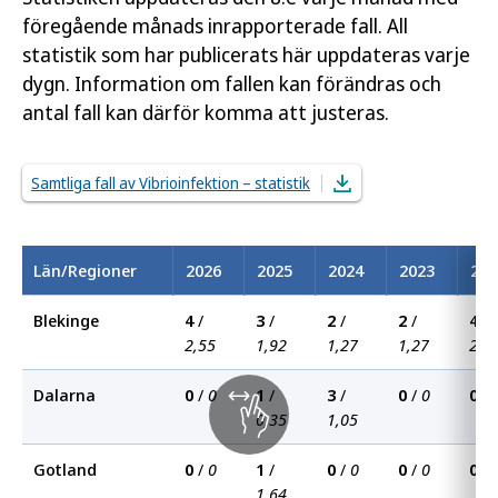
föregående månads inrapporterade fall. All
statistik som har publicerats här uppdateras varje
dygn. Information om fallen kan förändras och
antal fall kan därför komma att justeras.
Samtliga fall av Vibrioinfektion – statistik
Län/Regioner
2026
2025
2024
2023
202
Blekinge
4
/
3
/
2
/
2
/
4
/
2,55
1,92
1,27
1,27
2,5
Dalarna
0
/
0
1
/
3
/
0
/
0
0
/
0,35
1,05
Gotland
0
/
0
1
/
0
/
0
0
/
0
0
/
1,64