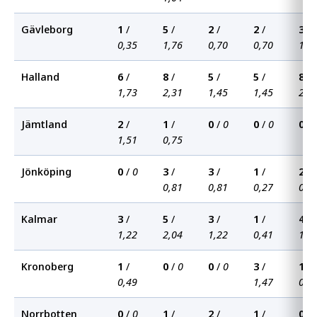
Gävleborg
1
/
5
/
2
/
2
/
3
/
0,35
1,76
0,70
0,70
1,0
Halland
6
/
8
/
5
/
5
/
8
/
1,73
2,31
1,45
1,45
2,3
Jämtland
2
/
1
/
0
/
0
0
/
0
0
/
1,51
0,75
Jönköping
0
/
0
3
/
3
/
1
/
2
/
0,81
0,81
0,27
0,5
Kalmar
3
/
5
/
3
/
1
/
4
/
1,22
2,04
1,22
0,41
1,6
Kronoberg
1
/
0
/
0
0
/
0
3
/
1
/
0,49
1,47
0,4
Norrbotten
0
/
0
1
/
2
/
1
/
0
/