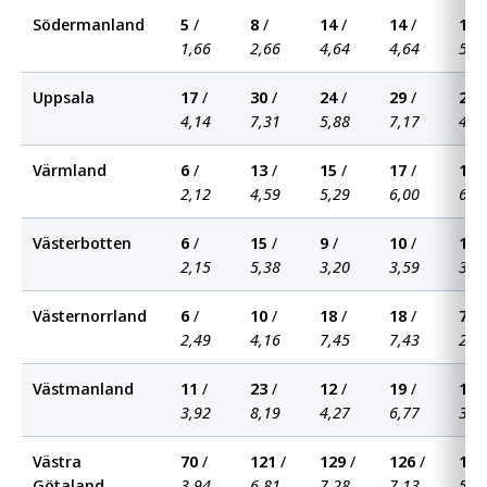
Södermanland
5
/
8
/
14
/
14
/
17
/
1,66
2,66
4,64
4,64
5,6
Uppsala
17
/
30
/
24
/
29
/
20
/
4,14
7,31
5,88
7,17
4,9
Värmland
6
/
13
/
15
/
17
/
19
/
2,12
4,59
5,29
6,00
6,6
Västerbotten
6
/
15
/
9
/
10
/
11
/
2,15
5,38
3,20
3,59
3,9
Västernorrland
6
/
10
/
18
/
18
/
7
/
2,49
4,16
7,45
7,43
2,8
Västmanland
11
/
23
/
12
/
19
/
10
/
3,92
8,19
4,27
6,77
3,5
Västra
70
/
121
/
129
/
126
/
100
Götaland
3,94
6,81
7,28
7,13
5,6