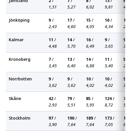
Jämtland
2
/
7
/
8
/
13
/
6
/
1,51
5,27
6,02
9,81
4,5
Jönköping
9
/
17
/
15
/
16
/
11
/
2,43
4,60
4,05
4,34
2,9
Kalmar
11
/
14
/
16
/
9
/
9
/
4,48
5,70
6,49
3,65
3,6
Kronoberg
7
/
13
/
14
/
11
/
5
/
3,45
6,40
6,88
5,40
2,4
Norrbotten
9
/
9
/
10
/
10
/
9
/
3,62
3,62
4,02
4,02
3,6
Skåne
42
/
79
/
85
/
124
/
73
/
2,93
5,51
5,95
8,72
5,1
Stockholm
97
/
190
/
189
/
173
/
156
3,90
7,64
7,64
7,05
6,3