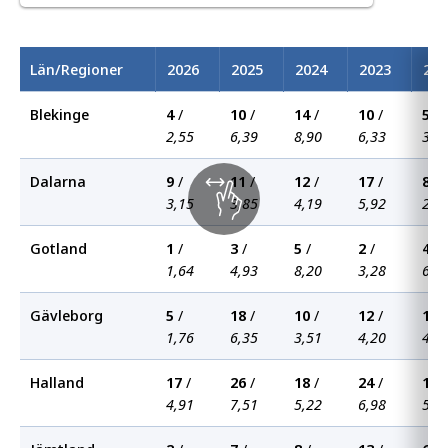
Län/Regioner
2026
2025
2024
2023
202
Blekinge
4
/
10
/
14
/
10
/
5
/
2,55
6,39
8,90
6,33
3,1
Dalarna
9
/
11
/
12
/
17
/
8
/
3,15
3,85
4,19
5,92
2,7
Gotland
1
/
3
/
5
/
2
/
4
/
1,64
4,93
8,20
3,28
6,5
Gävleborg
5
/
18
/
10
/
12
/
12
/
1,76
6,35
3,51
4,20
4,1
Halland
17
/
26
/
18
/
24
/
19
/
4,91
7,51
5,22
6,98
5,5