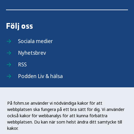
Följ oss
Sociala medier
Nyhetsbrev
RSS
Podden Liv & hälsa
På fohm.se använder vi nödvändiga kakor för att
webbplatsen ska fungera på ett bra sätt för dig. Vi använder
Folkhälsomyndigheten (Fohm) är en nationell
också kakor för webbanalys för att kunna förbättra
kunskapsmyndighet som arbetar för en bättre
webbplatsen. Du kan när som helst ändra ditt samtycke till
folkhälsa. Det gör myndigheten genom att
kakor.