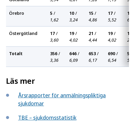
Örebro
5
/
10
/
15
/
17
/
19
/
1,62
3,24
4,86
5,52
6,1
Östergötland
17
/
19
/
21
/
19
/
12
/
3,60
4,02
4,44
4,02
2,5
Totalt
356
/
646
/
653
/
690
/
532
3,36
6,09
6,17
6,54
5,0
Läs mer
Årsrapporter för anmälningspliktiga
sjukdomar
TBE – sjukdomsstatistik