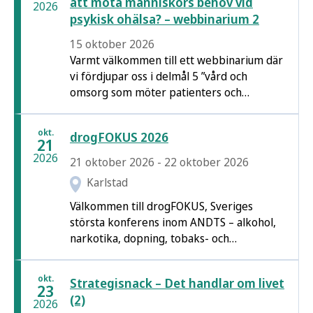
att möta människors behov vid
2026
psykisk ohälsa? – webbinarium 2
15 oktober 2026
Varmt välkommen till ett webbinarium där
vi fördjupar oss i delmål 5 ”vård och
omsorg som möter patienters och
brukares behov” inom den nationella
strategin Det handlar om livet. Detta är
okt.
drogFOKUS 2026
den andra av två webbinarier.
21
2026
21 oktober 2026 - 22 oktober 2026
Karlstad
Välkommen till drogFOKUS, Sveriges
största konferens inom ANDTS – alkohol,
narkotika, dopning, tobaks- och
nikotinprodukter och spel om pengar. Ta
del av den senaste forskningen, delta i
okt.
Strategisnack – Det handlar om livet
samtal och knyt viktiga kontakter.
23
(2)
2026