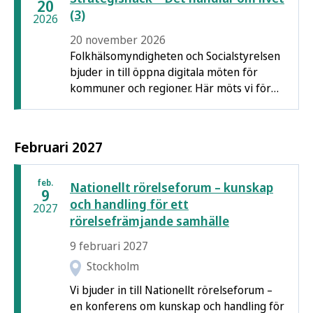
insikter från WHO och goda exempel från
20
(3)
fyra svenska regioner som arbetat med
2026
metoden.
20 november 2026
Folkhälsomyndigheten och Socialstyrelsen
bjuder in till öppna digitala möten för
kommuner och regioner. Här möts vi för
att utbyta erfarenheter, diskutera
utmaningar och driva strategin för psykisk
hälsa och suicidprevention framåt.
Februari 2027
feb.
Nationellt rörelseforum – kunskap
9
och handling för ett
2027
rörelsefrämjande samhälle
9 februari 2027
Stockholm
Vi bjuder in till Nationellt rörelseforum –
en konferens om kunskap och handling för