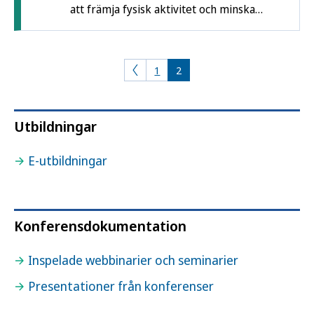
att främja fysisk aktivitet och minska
stillasittandet i befolkningen. En dag då
forskare, yrkesverksamma och
beslutsfattare utbyter kunskap,
1
2
erfarenheter och perspektiv samt tar
nästa steg mot ett rörelsefrämjande
samhälle.
Utbildningar
E-utbildningar
Konferensdokumentation
Inspelade webbinarier och seminarier
Presentationer från konferenser