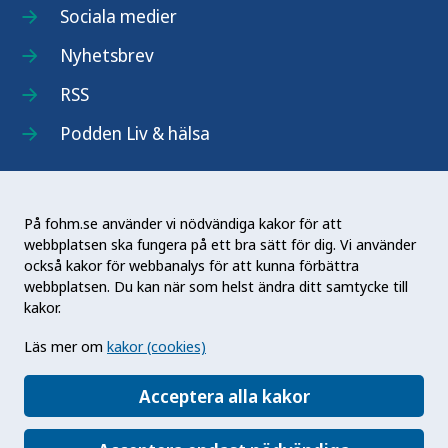
Sociala medier
Nyhetsbrev
RSS
Podden Liv & hälsa
På fohm.se använder vi nödvändiga kakor för att
webbplatsen ska fungera på ett bra sätt för dig. Vi använder
Folkhälsomyndigheten (Fohm) är en nationell
också kakor för webbanalys för att kunna förbättra
kunskapsmyndighet som arbetar för en bättre
webbplatsen. Du kan när som helst ändra ditt samtycke till
folkhälsa. Det gör myndigheten genom att
kakor.
utveckla och stödja samhällets arbete med att
Läs mer om
kakor (cookies)
främja hälsa, förebygga ohälsa och skydda mot
hälsohot. Vår vision är en folkhälsa som stärker
Acceptera alla kakor
samhällets utveckling.