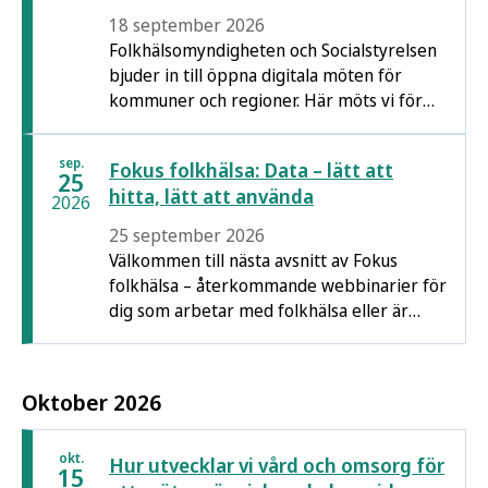
18 september 2026
Folkhälsomyndigheten och Socialstyrelsen
bjuder in till öppna digitala möten för
kommuner och regioner. Här möts vi för
att utbyta erfarenheter, diskutera
utmaningar och driva strategin för psykisk
sep.
Fokus folkhälsa: Data – lätt att
hälsa och suicidprevention framåt.
25
hitta, lätt att använda
2026
25 september 2026
Välkommen till nästa avsnitt av Fokus
folkhälsa – återkommande webbinarier för
dig som arbetar med folkhälsa eller är
intresserad av folkhälsofrågor.
Oktober 2026
okt.
Hur utvecklar vi vård och omsorg för
15