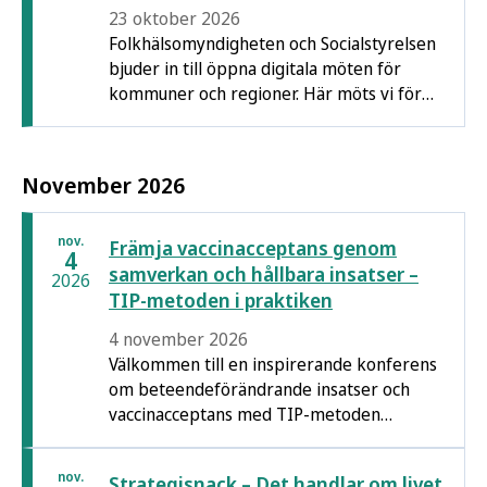
23 oktober 2026
Folkhälsomyndigheten och Socialstyrelsen
bjuder in till öppna digitala möten för
kommuner och regioner. Här möts vi för
att utbyta erfarenheter, diskutera
utmaningar och driva strategin för psykisk
hälsa och suicidprevention framåt.
November 2026
nov.
Främja vaccinacceptans genom
4
samverkan och hållbara insatser –
2026
TIP-metoden i praktiken
4 november 2026
Välkommen till en inspirerande konferens
om beteendeförändrande insatser och
vaccinacceptans med TIP-metoden
(Tailoring Immunization Programmes) som
grund. Vi får ta del av internationella
nov.
Strategisnack – Det handlar om livet