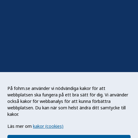
Följ oss
Sociala medier
Nyhetsbrev
RSS
Podden Liv & hälsa
På fohm.se använder vi nödvändiga kakor för att
webbplatsen ska fungera på ett bra sätt för dig. Vi använder
Folkhälsomyndigheten (Fohm) är en nationell
också kakor för webbanalys för att kunna förbättra
kunskapsmyndighet som arbetar för en bättre
webbplatsen. Du kan när som helst ändra ditt samtycke till
folkhälsa. Det gör myndigheten genom att
kakor.
utveckla och stödja samhällets arbete med att
Läs mer om
kakor (cookies)
främja hälsa, förebygga ohälsa och skydda mot