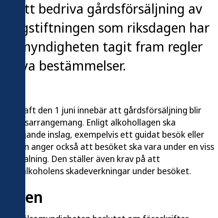
igt att bedriva gårdsförsäljning av
rån lagstiftningen som riksdagen har
älsomyndigheten tagit fram regler
ns nya bestämmelser.
r i kraft den 1 juni innebär att gårdsförsäljning blir
d besöksarrangemang. Enligt alkohollagen ska
shöjande inslag, exempelvis ett guidat besök eller
. Lagen anger också att besöket ska vara under en viss
ot betalning. Den ställer även krav på att
on om alkoholens skadeverkningar under besöket.
n lagen