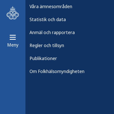
Våra ämnesområden
Statistik och data
Anmäl och rapportera
Meny
Regler och tillsyn
Nyheter och press
Nyhetsarkiv
Publikationer
Beslut om föreskr
Om Folkhälsomyndigheten
Publicerad:
9 maj 2025
Kategori:
Nyhet