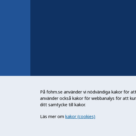
Nyheter och press
Konferens, webbinarium och
utbildning
Behandling av personuppgifte
Folkhälsomyndigheten (Fohm) är e
arbetar för en bättre folkhälsa. D
På fohm.se använder vi nödvändiga kakor för att 
och stödja samhällets arbete med a
använder också kakor för webbanalys för att ku
skydda mot hälsohot. Vår vision är 
ditt samtycke till kakor.
utveckling.
Läs mer om
kakor (cookies)