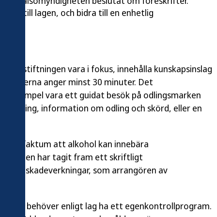
 Folkhälsomyndigheten beslutat om föreskrifter.
het till lagen, och bidra till en enhetlig
 lagstiftningen vara i fokus, innehålla kunskapsinslag
reskrifterna anger minst 30 minuter. Det
till exempel vara ett guidat besök på odlingsmarken
amställning, information om odling och skörd, eller en
ng.
m det faktum att alkohol kan innebära
igheten har tagit fram ett skriftligt
holens skadeverkningar, som arrangören av
l.
ljning behöver enligt lag ha ett egenkontrollprogram.