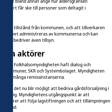
grammet bland annat ange hur åldersgränsen
g enbart får ske till personer som deltagit i
 behövs tillstånd från kommunen, och att tillverkaren
ov. Provet administreras av kommunerna och kan
erna bedriver även tillsyn.
nga aktörer
fter har Folkhälsomyndigheten haft dialog och
g, kommuner, SKR och Systembolaget. Myndigheten
 via de många remissinstanserna.
 att det nu blir möjligt att bedriva gårdsförsäljning i
ngemang. Myndighetens utgångspunkt är att
la aktörer att följa lagstiftningen och att tillämpningen
e Bråstad.