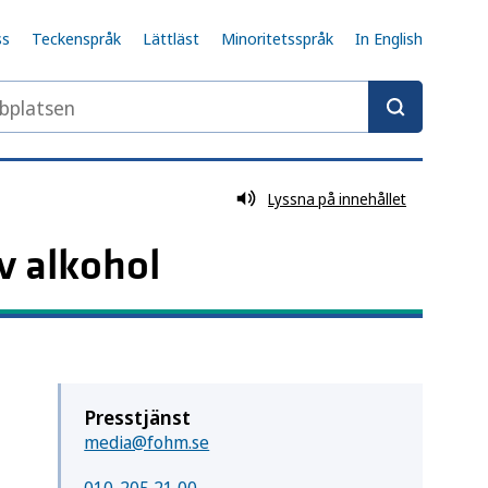
ss
Teckenspråk
Lättläst
Minoritetsspråk
In English
latsen
Lyssna på innehållet
v alkohol
Presstjänst
media@fohm.se