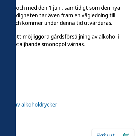
er från och med den 1 juni, samtidigt som den nya
älsomyndigheten tar även fram en vägledning till
sex år och kommer under denna tid utvärderas.
n är att möjliggöra gårdsförsäljning av alkohol i
gets detaljhandelsmonopol värnas.
gen.se)
cker
jning av alkoholdrycker
Skriv ut