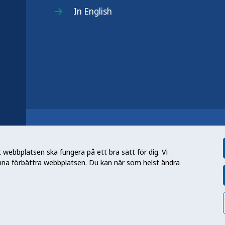
In English
r
n nationell kunskapsmyndighet som
et gör myndigheten genom att utveckla
webbplatsen ska fungera på ett bra sätt för dig. Vi
tt främja hälsa, förebygga ohälsa och
nna förbättra webbplatsen. Du kan när som helst ändra
en folkhälsa som stärker samhällets