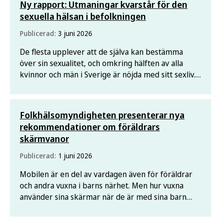
Ny rapport: Utmaningar kvarstår för den
sexuella hälsan i befolkningen
Publicerad:
3 juni 2026
De flesta upplever att de själva kan bestämma
över sin sexualitet, och omkring hälften av alla
kvinnor och män i Sverige är nöjda med sitt sexliv.
Samtidigt kvarstår flera utmaningar, visar en ny
rapport om sexuell och reproduktiv hälsa. Bland
annat är kvinnor i hög grad utsatta för sexuellt
Folkhälsomyndigheten presenterar nya
våld,
rekommendationer om föräldrars
skärmvanor
Publicerad:
1 juni 2026
Mobilen är en del av vardagen även för föräldrar
och andra vuxna i barns närhet. Men hur vuxna
använder sina skärmar när de är med sina barn
kan påverka både samspelet och barnens egna
vanor. Det är utgångspunkten när