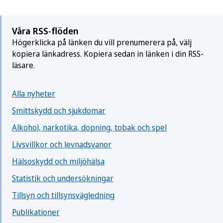
Folkhälsomyndigheten nu uppdaterar sina
rekommendationer om föräldrars skärmvanor.
Våra RSS-flöden
Högerklicka på länken du vill prenumerera på, välj
kopiera länkadress. Kopiera sedan in länken i din RSS-
läsare.
Alla nyheter
Smittskydd och sjukdomar
Alkohol, narkotika, dopning, tobak och spel
Livsvillkor och levnadsvanor
Hälsoskydd och miljöhälsa
Statistik och undersökningar
Tillsyn och tillsynsvägledning
Publikationer