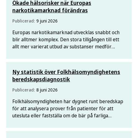
Ökade hälsorisker när Europas
narkotikamarknad förändras
Publicerad:
9 juni 2026
Europas narkotikamarknad utvecklas snabbt och
blir alltmer komplex. Den stora tillgången till ett
allt mer varierat utbud av substanser medför
ökade hälsorisker, varnar EU:s
narkotikamyndighet. Även det ökade utbudet av
cannabisprodukter oroar.
Ny statistik över Folkhälsomyndighetens
beredskapsdiagnostik
Publicerad:
8 juni 2026
Folkhälsomyndigheten har dygnet runt beredskap
för att analysera prover från patienter för att
utesluta eller fastställa om de bär på farliga
smittor som till exempel ebola. Hittills har
myndigheten analyserat 12 beredskapsprover
under 2026.