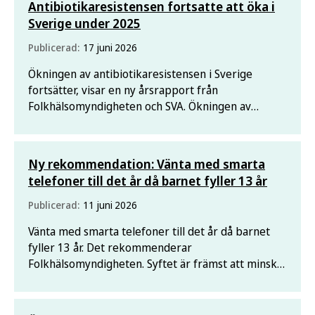
Antibiotikaresistensen fortsatte att öka i
Sverige under 2025
Publicerad:
17 juni 2026
Ökningen av antibiotikaresistensen i Sverige
fortsätter, visar en ny årsrapport från
Folkhälsomyndigheten och SVA. Ökningen av
bakterier som producerar ESBL-CARBA är särskilt
oroande eftersom de är resistenta mot de flesta
antibiotika.
Ny rekommendation: Vänta med smarta
telefoner till det år då barnet fyller 13 år
Publicerad:
11 juni 2026
Vänta med smarta telefoner till det år då barnet
fyller 13 år. Det rekommenderar
Folkhälsomyndigheten. Syftet är främst att minska
risken för att barn utsätts för skadligt innehåll, får
sömnproblem eller utvecklar en beroendeliknande
användning.