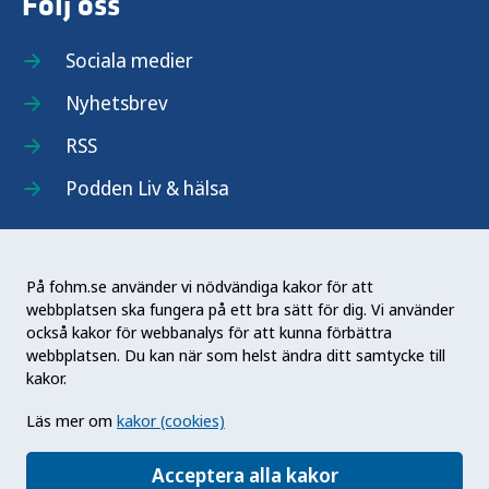
Följ oss
Sociala medier
Nyhetsbrev
RSS
Podden Liv & hälsa
På fohm.se använder vi nödvändiga kakor för att
webbplatsen ska fungera på ett bra sätt för dig. Vi använder
Folkhälsomyndigheten (Fohm) är en nationell
också kakor för webbanalys för att kunna förbättra
kunskapsmyndighet som arbetar för en bättre
webbplatsen. Du kan när som helst ändra ditt samtycke till
folkhälsa. Det gör myndigheten genom att
kakor.
utveckla och stödja samhällets arbete med att
Läs mer om
kakor (cookies)
främja hälsa, förebygga ohälsa och skydda mot
hälsohot. Vår vision är en folkhälsa som stärker
Acceptera alla kakor