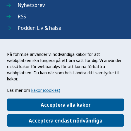
Nyhetsbrev
RSS
Podden Liv & hälsa
På fohm.se använder vi nödvändiga kakor för att
webbplatsen ska fungera på ett bra sätt för dig. Vi använder
Folkhälsomyndigheten (Fohm) är en nationell
också kakor för webbanalys för att kunna förbättra
kunskapsmyndighet som arbetar för en bättre
webbplatsen. Du kan när som helst ändra ditt samtycke till
folkhälsa. Det gör myndigheten genom att
kakor.
utveckla och stödja samhällets arbete med att
Läs mer om
kakor (cookies)
främja hälsa, förebygga ohälsa och skydda mot
hälsohot. Vår vision är en folkhälsa som stärker
Acceptera alla kakor
samhällets utveckling.
Acceptera endast nödvändiga