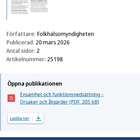
Författare:
Folkhälsomyndigheten
Publicerad:
20 mars 2026
Antal sidor:
2
Artikelnummer:
25198
Öppna publikationen
Ensamhet och funktionsnedsättning –
(Öppnas i nytt fönster)
Orsaker och åtgärder (PDF, 205 kB)
Ladda ner