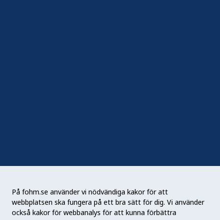
In English
Följ oss
Sociala medier
Nyhetsbrev
RSS
Podden Liv & hälsa
På fohm.se använder vi nödvändiga kakor för att
webbplatsen ska fungera på ett bra sätt för dig. Vi använder
Folkhälsomyndigheten (Fohm) är en nationell
också kakor för webbanalys för att kunna förbättra