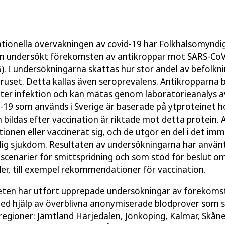
ationella övervakningen av covid-19 har Folkhälsomynd
n undersökt förekomsten av antikroppar mot SARS-CoV
6). I undersökningarna skattas hur stor andel av befolk
ruset. Detta kallas även seroprevalens. Antikropparna 
ter infektion och kan mätas genom laboratorieanalys a
-19 som används i Sverige är baserade på ytproteinet 
bildas efter vaccination är riktade mot detta protein. 
tionen eller vaccinerat sig, och de utgör en del i det i
rlig sjukdom. Resultaten av undersökningarna har använ
 scenarier för smittspridning och som stöd för beslut o
r, till exempel rekommendationer för vaccination.
ten har utfört upprepade undersökningar av förekoms
d hjälp av överblivna anonymiserade blodprover som s
regioner: Jämtland Härjedalen, Jönköping, Kalmar, Skån