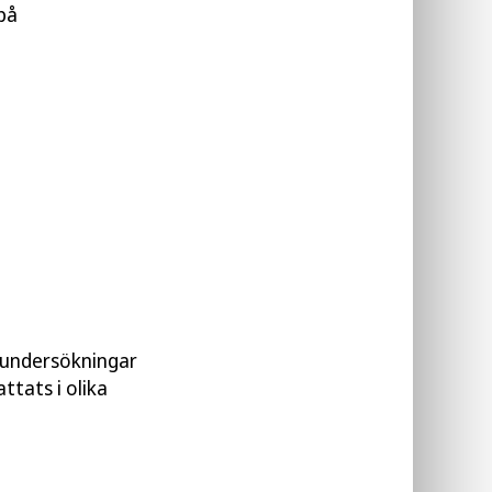
på
sundersökningar
tats i olika