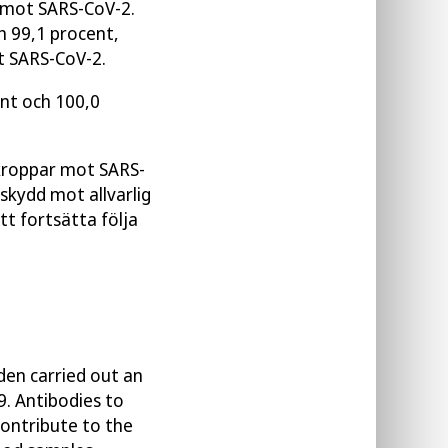
r mot SARS-CoV-2.
h 99,1 procent,
t SARS-CoV-2.
ent och 100,0
ikroppar mot SARS-
kydd mot allvarlig
tt fortsätta följa
en carried out an
9. Antibodies to
contribute to the