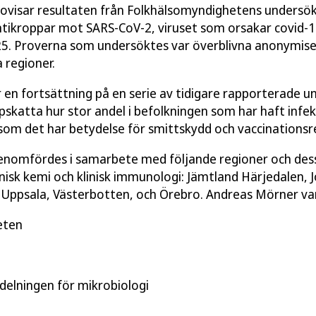
ovisar resultaten från Folkhälsomyndighetens undersök
tikroppar mot SARS-CoV-2, viruset som orsakar covid-19
5. Proverna som undersöktes var överblivna anonymise
 regioner.
en fortsättning på en serie av tidigare rapporterade u
ppskatta hur stor andel i befolkningen som har haft infek
rsom det har betydelse för smittskydd och vaccination
nomfördes i samarbete med följande regioner och dess
linisk kemi och klinisk immunologi: Jämtland Härjedalen, 
 Uppsala, Västerbotten, och Örebro. Andreas Mörner var
eten
delningen för mikrobiologi