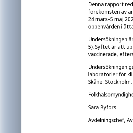
Denna rapport red
förekomsten av an
24 mars–5 maj 202
öppenvården i åtta
Undersökningen är 
5). Syftet är att u
vaccinerade, efte
Undersökningen ge
laboratorier för k
Skåne, Stockholm,
Folkhälsomyndigh
Sara Byfors
Avdelningschef, Av