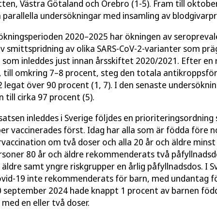
ten, Västra Götaland och Örebro (1-5). Fram till oktobe
arallella undersökningar med insamling av blodgivarpro
ökningsperioden 2020–2025 har ökningen av seropreval
v smittspridning av olika SARS-CoV-2-varianter som pr
 som inleddes just innan årsskiftet 2020/2021. Efter en 
 till omkring 7–8 procent, steg den totala antikropps
 legat över 90 procent (1, 7). I den senaste undersökni
till cirka 97 procent (5).
satsen inleddes i Sverige följdes en prioriteringsordning
per vaccinerades först. Idag har alla som är födda före
rvaccination om två doser och alla 20 år och äldre minst
soner 80 år och äldre rekommenderats två påfyllnadsdo
äldre samt yngre riskgrupper en årlig påfyllnadsdos. I S
ovid-19 inte rekommenderats för barn, med undantag fö
30 september 2024 hade knappt 1 procent av barnen född
 med en eller två doser.