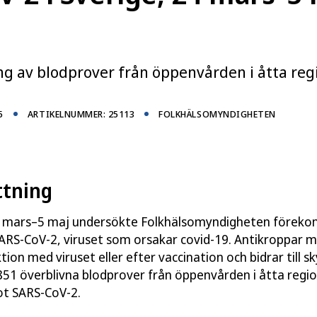
-2 i blodet. Andelen med antikroppar var hög i alla
99 procent. Det var ingen skillnad mellan kvinnor och
er var förekomsten av antikroppar hög, från 96 procent
g av blodprover från öppenvården i åtta reg
5
ARTIKELNUMMER: 25113
FOLKHÄLSOMYNDIGHETEN
r av covid-19
tning
4 mars–5 maj undersökte Folkhälsomyndigheten föreko
ARS-CoV-2, viruset som orsakar covid-19. Antikroppar 
tion med viruset eller efter vaccination och bidrar till s
 851 överblivna blodprover från öppenvården i åtta reg
ot SARS-CoV-2.