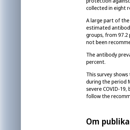
protection agains
collected in eight
A large part of th
estimated antibo
groups,
from
97.2
not been
recommen
The antibody preva
percent
.
This survey shows 
d
uring the period
severe COVID-19, b
follow the recomm
Om publika