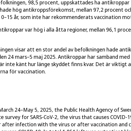
efolkningen, 98,5 procent, uppskattades ha antikroppa
 hade hög antikroppsförekomst, mellan 97,2 procent oc
 0–15 år, som inte har rekommenderats vaccination mo
ikroppar var hög i alla åtta regioner, mellan 96,1 proc
ngen visar att en stor andel av befolkningen hade ant
den 24 mars–5 maj 2025. Antikroppar har samband med s
r inte känt hur länge skyddet finns kvar. Det är viktigt a
a för vaccination.
 March 24–May 5, 2025,
t
he Public Health Agency of
Swed
ce
survey for SARS-CoV-2, the virus that causes COVID-1
after infection with the virus or after vaccination and 