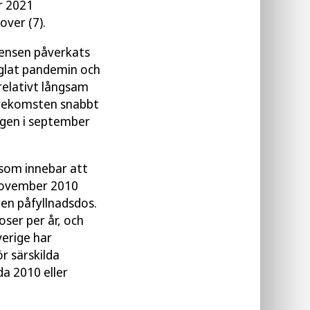
r 2021
ver (7).
ensen påverkats
äglat pandemin och
relativt långsam
förekomsten snabbt
ngen i september
 som innebar att
 november 2010
 en påfyllnadsdos.
ser per år, och
verige har
r särskilda
a 2010 eller