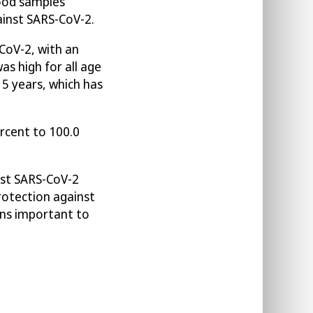
ood samples
ainst SARS-CoV-2.
CoV-2
, with an
s high for all
age
15 years, which has
rcent
to
100.0
nst SARS-CoV-2
rotection against
ins important to