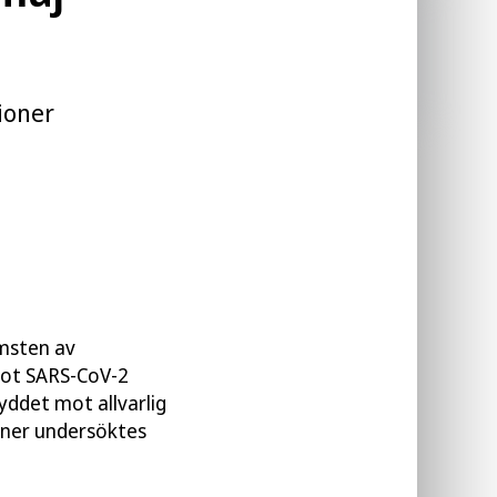
Öppna publikationen
Läs publikation
ioner
msten av
mot SARS-CoV-2
kyddet mot allvarlig
ioner undersöktes