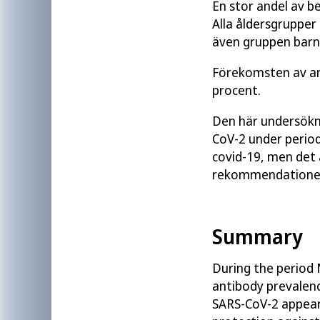
En stor andel av b
Alla åldersgrupper
även gruppen barn
Förekomsten av ant
procent.
Den här undersökni
CoV-2 under perio
covid-19, men det ä
rekommendationern
Summary
During the period
antibody prevalen
SARS-CoV-2 appear 