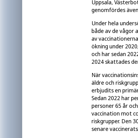
Uppsala, Västerbot
genomfördes även p
Under hela unders
både av de vågor a
av vaccinationerna
ökning under 2020,
och har sedan 2022
2024 skattades den 
När vaccinationsin
äldre och riskgrup
erbjudits en primä
Sedan 2022 har per
personer 65 år och 
vaccination mot c
riskgrupper. Den 
senare vaccinerats