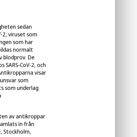
igheten sedan
-2, viruset som
ningen som har
bildas normalt
v blodprov. De
hos SARS-CoV-2, och
Antikropparna visar
mmunsvar som
ts som underlag
m
ten av antikroppar
amlats in från
e, Stockholm,