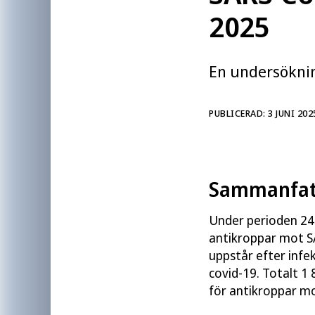
2025
2025 hade antikroppar mot SARS-CoV
åldersgrupper, från 97 procent till 
män. I alla åtta deltagande region
En undersöknin
till 100 procent.
Relaterad läsning
PUBLICERAD: 3 JUNI 202
Seroepidemiologiska undersökninga
Sammanfat
Författare:
Folkhälsomyndigheten
Under perioden 2
Publicerad:
3 juni 2025
antikroppar mot S
Artikelnummer:
25113
uppstår efter infek
covid-19. Totalt 1
för antikroppar m