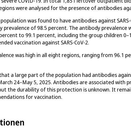
t severe COVID-19. In
total
1
,
85
1
leftover
outpatient bl
 regions were analysed for the presence of antibodies ag
e population was found to
ha
ve
antibodies
against
SARS-
dy
prevalence of
98.5
percent. The antibody prevalence wa
percent
to
99.1
percent
,
including
the group
child
ren 0–
ded vaccination against SARS-CoV-2.
lence was high in all
eight
regions, ranging from
96.1
pe
that a large part of the population had antibodies agai
 March 24–May 5, 2025
. Antibodies are associated with p
ut the durability of this protection is unknown. It rema
endations for vaccination.
tionen