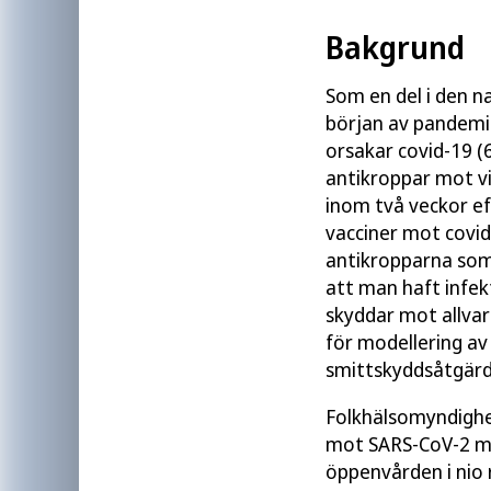
Bakgrund
Som en del i den n
början av pandemi
orsakar covid-19 (
antikroppar mot vi
inom två veckor ef
vacciner mot covid
antikropparna som 
att man haft infek
skyddar mot allva
för modellering av
smittskyddsåtgärde
Folkhälsomyndighe
mot SARS-CoV-2 me
öppenvården i nio 