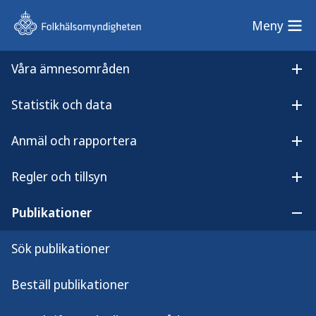
Meny
Meny
Våra ämnesområden
Sök på webbplatsen
Öp
Statistik och data
Lyssna på
Öpp
Hälsodeklaration – Vaccination
innehållet
Anmäl och rapportera
Hälsodeklaration –
Öpp
Vaccination
Regler och tillsyn
Öpp
Publikationer
Öpp
Sök publikationer
Denna blankett kan användas av regionerna i
samband med vaccination. Den kan fyllas i digitalt
Beställ publikationer
och skrivas ut på papper.