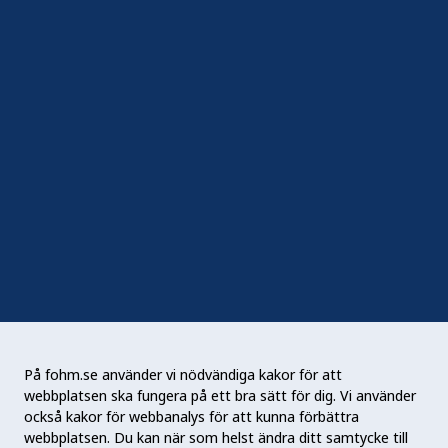
In English
Följ oss
Sociala medier
Nyhetsbrev
RSS
Podden Liv & hälsa
På fohm.se använder vi nödvändiga kakor för att
webbplatsen ska fungera på ett bra sätt för dig. Vi använder
Folkhälsomyndigheten (Fohm) är en nationell
också kakor för webbanalys för att kunna förbättra
kunskapsmyndighet som arbetar för en bättre
webbplatsen. Du kan när som helst ändra ditt samtycke till