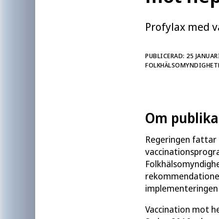
bland annat vilka grupper som bör va
Rekommendationerna vänder sig fram
Profylax med v
regioner.
Relaterad läsning
PUBLICERAD: 25 JANUAR
FOLKHÄLSOMYNDIGHET
Vaccination mot hepatit B
Om publika
Författare:
Folkhälsomyndigheten
Regeringen fattar
Publicerad:
25 januari 2019
vaccinationsprogr
Uppdaterad:
23 april 2026
Folkhälsomyndighe
Artikelnummer:
26078
rekommendationer 
implementeringen 
Vaccination mot he