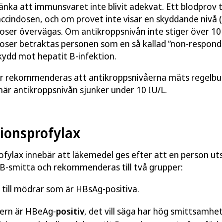
nka att immunsvaret inte blivit adekvat. Ett blodprov
accindosen, och om provet inte visar en skyddande nivå (
doser övervägas. Om antikroppsnivån inte stiger över 10
oser betraktas personen som en så kallad ”non-responde
skydd mot hepatit B-infektion.
er rekommenderas att antikroppsnivåerna mäts regelbu
när antikroppsnivån sjunker under 10 IU/L.
ionsprofylax
fylax innebär att läkemedel ges efter att en person ut
B-smitta och rekommenderas till två grupper:
till mödrar som är HBsAg-positiva.
rn är HBeAg-
positiv
, det vill säga har hög smittsam