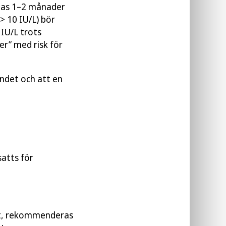
 tas 1–2 månader
> 10 IU/L) bör
 IU/L trots
r” med risk för
ndet och att en
satts för
het, rekommenderas