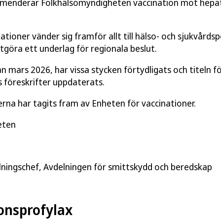
enderar Folkhälsomyndigheten vaccination mot hepatit 
oner vänder sig framför allt till hälso- och sjukvårds
utgöra ett underlag för regionala beslut.
n mars 2026, har vissa stycken förtydligats och titeln f
 föreskrifter uppdaterats.
a har tagits fram av Enheten för vaccinationer.
eten
lningschef, Avdelningen för smittskydd och beredskap
onsprofylax