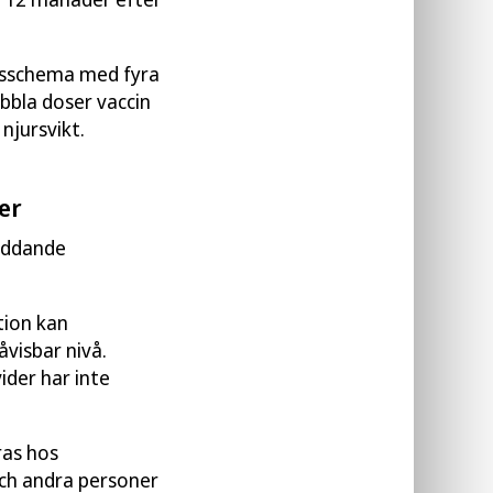
nsschema med fyra
bbla doser vaccin
njursvikt.
er
yddande
tion kan
visbar nivå.
ider har inte
ras hos
och andra personer