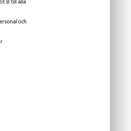
B till alla
personal och
ör