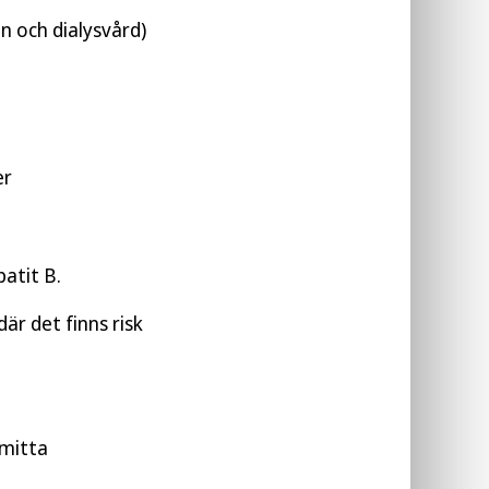
n och dialysvård)
er
atit B.
r det finns risk
smitta