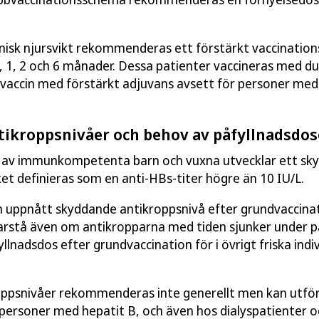
nisk njursvikt rekommenderas ett förstärkt vaccinatio
0, 1, 2 och 6 månader. Dessa patienter vaccineras med du
B-vaccin med förstärkt adjuvans avsett för personer med 
ntikroppsnivåer och behov av påfyllnadsdos
 av immunkompetenta barn och vuxna utvecklar ett sk
ket definieras som en anti-HBs-titer högre än 10 IU/L.
 uppnått skyddande antikroppsnivå efter grundvaccina
rstå även om antikropparna med tiden sjunker under på
lnadsdos efter grundvaccination för i övrigt friska indiv
roppsnivåer rekommenderas inte generellt men kan utfö
l personer med hepatit B, och även hos dialyspatienter 