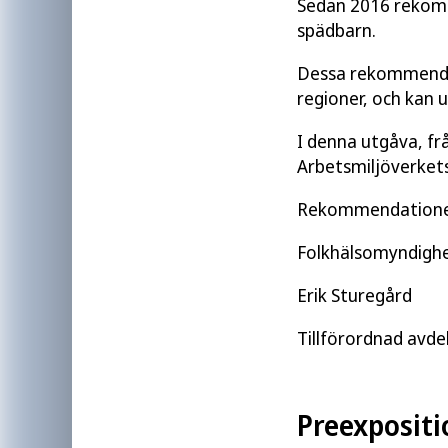
Sedan 2016 rekomm
spädbarn.
Dessa rekommendati
regioner, och kan 
I denna utgåva, frå
Arbetsmiljöverkets
Rekommendationern
Folkhälsomyndigh
Erik Sturegård
Tillförordnad avde
Preexpositi