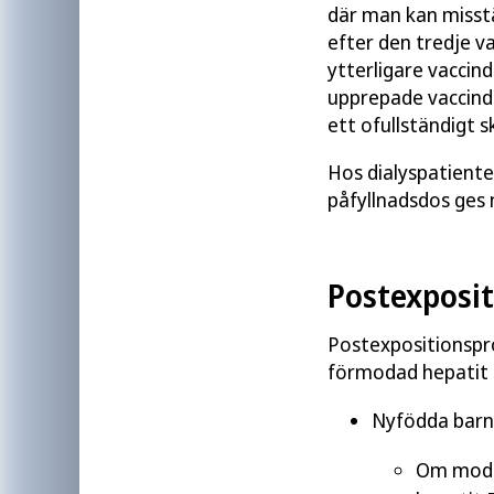
där man kan misstä
efter den tredje v
ytterligare vaccin
upprepade vaccind
ett ofullständigt 
Hos dialyspatient
påfyllnadsdos ges 
Postexposit
Postexpositionspro
förmodad hepatit 
Nyfödda barn 
Om mode