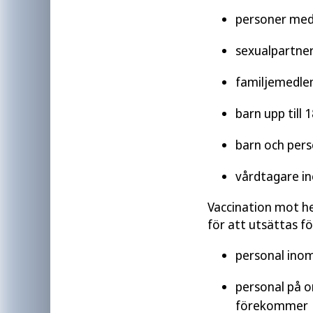
personer med 
sexualpartner
familjemedle
barn upp till
barn och pers
vårdtagare i
Vaccination mot h
för att utsättas fö
personal ino
personal på o
förekommer