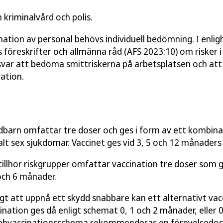
 kriminalvård och polis.
nation av personal behövs individuell bedömning. I enli
 föreskrifter och allmänna råd (AFS 2023:10) om risker i
var att bedöma smittriskerna på arbetsplatsen och att
ation.
dbarn omfattar tre doser och ges i form av ett kombin
lt sex sjukdomar. Vaccinet ges vid 3, 5 och 12 månaders 
illhör riskgrupper omfattar vaccination tre doser som g
och 6 månader.
iktigt att uppnå ett skydd snabbare kan ett alternativt v
ination ges då enligt schemat 0, 1 och 2 månader, eller 0
abbvaccinationsschema rekommenderas en förnyelsedos