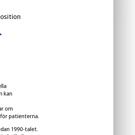
Läs publikation
osition
lla
m kan
a
ar om
ör patienterna.
edan 1990-talet.