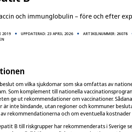
ccineras, med vilken dosering och vilka intervall.
för allt till hälso- och sjukvårdspersonal och
accin och immunglobulin – före och efter exp
I 2019
UPPDATERAD: 23 APRIL 2026
ARTIKELNUMMER: 26078
EN
tionen
 beslut om vilka sjukdomar som ska omfattas av natione
am. Som komplement till nationella vaccinationsprogra
ten ge ut rekommendationer om vaccinationer. Sådan
är inte bindande, utan regioner och kommuner beslut
av rekommendationerna och om eventuella kostnader f
patit B till riskgrupper har rekommenderats i Sverige s