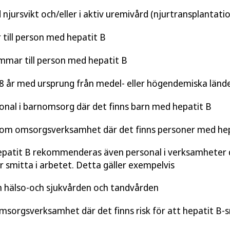
njursvikt och/eller i aktiv uremivård (njurtransplantatio
 till person med hepatit B
mmar till person med hepatit B
 18 år med ursprung från medel- eller högendemiska länd
onal i barnomsorg där det finns barn med hepatit B
nom omsorgsverksamhet där det finns personer med hep
epatit B rekommenderas även personal i verksamheter dä
r smitta i arbetet. Detta gäller exempelvis
m hälso-och sjukvården och tandvården
msorgsverksamhet där det finns risk för att hepatit B-