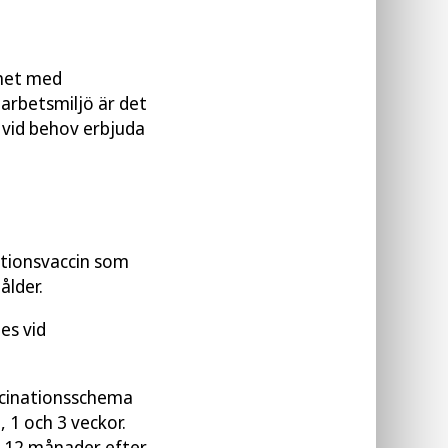
ghet med
 arbetsmiljö är det
 vid behov erbjuda
ationsvaccin som
ålder.
es vid
accinationsschema
, 1 och 3 veckor.
 12 månader efter