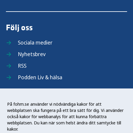
Vaccination mot rotavirus
Följ oss
Vaccination mot RS-virus
Sociala medier
Vaccination mot röda hund
Nyhetsbrev
Vaccination mot stelkramp
RSS
Podden Liv & hälsa
Vaccination mot TBE
Vaccination mot tuberkulos
På fohm.se använder vi nödvändiga kakor för att
webbplatsen ska fungera på ett bra sätt för dig. Vi använder
Vaccination mot tyfoidfeber
Folkhälsomyndigheten (Fohm) är en nationell
också kakor för webbanalys för att kunna förbättra
kunskapsmyndighet som arbetar för en bättre
webbplatsen. Du kan när som helst ändra ditt samtycke till
Vaccination mot vattkoppor
folkhälsa. Det gör myndigheten genom att
kakor.