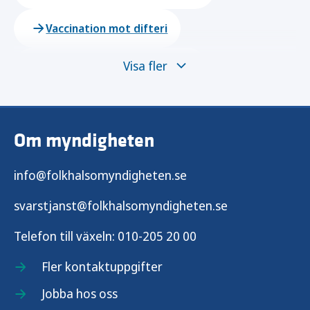
Vaccination mot difteri
Visa fler
Vaccination mot gula febern
Vaccination mot hepatit A
Om myndigheten
Vaccination mot Hib
info@folkhalsomyndigheten.se
Vaccination mot HPV
svarstjanst@folkhalsomyndigheten.se
Vaccination mot influensa
Telefon till växeln:
010-205 20 00
Vaccination mot japansk encefalit
Fler kontaktuppgifter
Jobba hos oss
Vaccination mot kikhosta