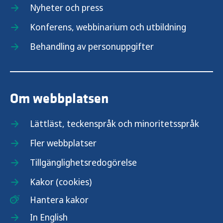
Nyheter och press
Vaccination mot kolera
Konferens, webbinarium och utbildning
Behandling av personuppgifter
Vaccination mot meningokocker
Vaccination mot mpox
Om webbplatsen
Vaccination mot mässling
Lättläst, teckenspråk och minoritetsspråk
Vaccination mot pneumokockinfektion
Fler webbplatser
Vaccination mot polio
Tillgänglighetsredogörelse
Kakor (cookies)
Vaccination mot påssjuka
Hantera kakor
Vaccination mot rabies
In English