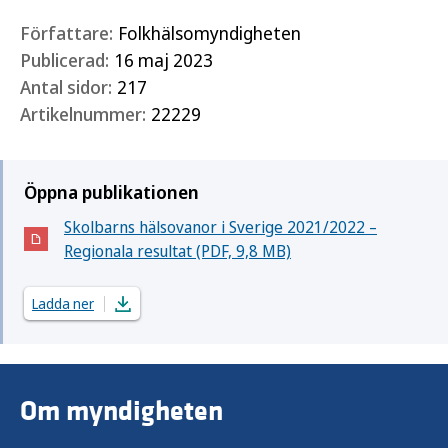
Författare:
Folkhälsomyndigheten
Publicerad:
16 maj 2023
Antal sidor:
217
Artikelnummer:
22229
Öppna publikationen
Skolbarns hälsovanor i Sverige 2021/2022 –
(Öppnas i nytt fönster)
Regionala resultat (PDF, 9,8 MB)
Ladda ner
Om myndigheten