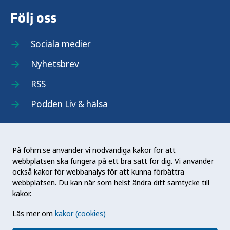
Följ oss
Sociala medier
Nyhetsbrev
RSS
Podden Liv & hälsa
På fohm.se använder vi nödvändiga kakor för att
webbplatsen ska fungera på ett bra sätt för dig. Vi använder
Folkhälsomyndigheten (Fohm) är en nationell
också kakor för webbanalys för att kunna förbättra
kunskapsmyndighet som arbetar för en bättre
webbplatsen. Du kan när som helst ändra ditt samtycke till
folkhälsa. Det gör myndigheten genom att
kakor.
utveckla och stödja samhällets arbete med att
Läs mer om
kakor (cookies)
främja hälsa, förebygga ohälsa och skydda mot